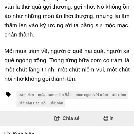
vẫn là thứ quả gợi thương, gợi nhớ. Nó không ồn
ào như những món ăn thời thượng, nhưng lại âm
thầm len vào ký ức người ta bằng sự mộc mạc,
chân thành.
Mỗi mùa trám về, người ở quê hái quả, người xa
quê ngóng trông. Trong từng bữa cơm có trám, là
một chút lặng thinh, một chút niềm vui, một chút
nỗi nhớ không gọi thành tên.
trám đen
mùa trám miền Bắc
món ngon với trám
xôi trám
đặc sản Bắc Bộ
đặc sản
Chia sẻ
In
Bình luận