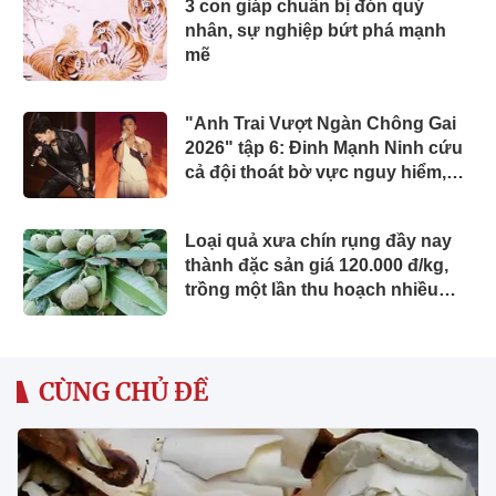
3 con giáp chuẩn bị đón quý
nhân, sự nghiệp bứt phá mạnh
mẽ
"Anh Trai Vượt Ngàn Chông Gai
2026" tập 6: Đinh Mạnh Ninh cứu
cả đội thoát bờ vực nguy hiểm,
chính thức công bố 2 concert
Loại quả xưa chín rụng đầy nay
thành đặc sản giá 120.000 đ/kg,
trồng một lần thu hoạch nhiều
năm, du khách thích mê
CÙNG CHỦ ĐỀ