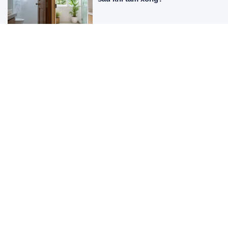
Thần Tài gõ cửa: 3 con giáp sáng
đón tiền bạc, chiều có tin vui
Chọn 1 chiếc vương miện bạn ấn
tượng nhất để xem “mệnh giàu
sang” của bạn thế nào
Truyện cổ tích: Mười hai tháng