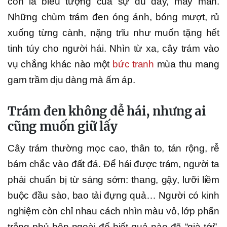
còn là biểu tượng của sự đủ đầy, may mắn.
Những chùm trám đen óng ánh, bóng mượt, rủ
xuống từng cành, nặng trĩu như muốn tặng hết
tinh túy cho người hái. Nhìn từ xa, cây trám vào
vụ chẳng khác nào một
bức tranh
mùa thu mang
gam trầm dịu dàng mà ấm áp.
Trám đen không dễ hái, nhưng ai
cũng muốn giữ lấy
Cây trám thường mọc cao, thân to, tán rộng, rễ
bám chắc vào đất đá. Để hái được trám, người ta
phải chuẩn bị từ sáng sớm: thang, gậy, lưỡi liềm
buộc đầu sào, bao tải đựng quả… Người có kinh
nghiệm còn chỉ nhau cách nhìn màu vỏ, lớp phấn
trắng phủ bên ngoài để biết quả nào đã “già tới”,