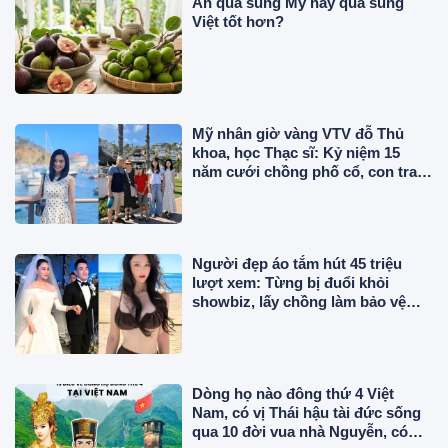
Ăn quả sung Mỹ hay quả sung
Việt tốt hơn?
Mỹ nhân giờ vàng VTV đỗ Thủ
khoa, học Thạc sĩ: Kỷ niệm 15
năm cưới chồng phố cổ, con trai
tốt nghiệp ở Mỹ
Người đẹp áo tắm hút 45 triệu
lượt xem: Từng bị đuổi khỏi
showbiz, lấy chồng làm bảo vệ
lương 43 triệu/tháng
Dòng họ nào đông thứ 4 Việt
Nam, có vị Thái hậu tài đức sống
qua 10 đời vua nhà Nguyễn, có