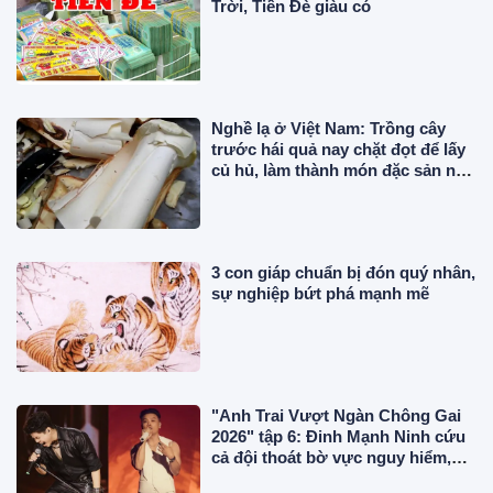
Trời, Tiền Đè giàu có
Nghề lạ ở Việt Nam: Trồng cây
trước hái quả nay chặt đọt để lấy
củ hủ, làm thành món đặc sản nổi
tiếng miền Tây
3 con giáp chuẩn bị đón quý nhân,
sự nghiệp bứt phá mạnh mẽ
"Anh Trai Vượt Ngàn Chông Gai
2026" tập 6: Đinh Mạnh Ninh cứu
cả đội thoát bờ vực nguy hiểm,
chính thức công bố 2 concert