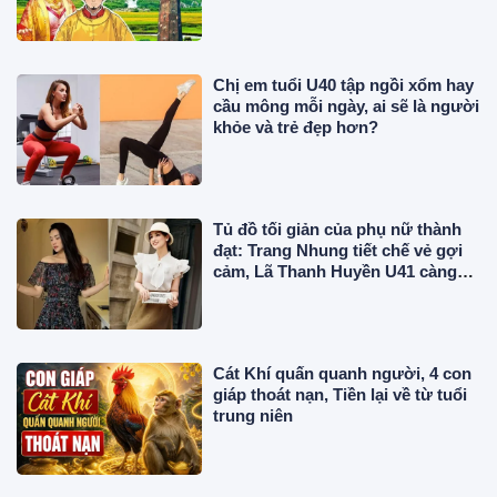
công trong sử Việt?
Chị em tuổi U40 tập ngồi xổm hay
cầu mông mỗi ngày, ai sẽ là người
khỏe và trẻ đẹp hơn?
Tủ đồ tối giản của phụ nữ thành
đạt: Trang Nhung tiết chế vẻ gợi
cảm, Lã Thanh Huyền U41 càng
mặc thanh lịch càng cuốn hút
Cát Khí quấn quanh người, 4 con
giáp thoát nạn, Tiền lại về từ tuổi
trung niên