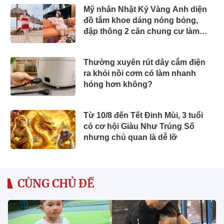
Mỹ nhân Nhật Ký Vàng Anh diện
đồ tắm khoe dáng nóng bỏng,
đập thông 2 căn chung cư làm
nhà ở, "phủ" đồ hiệu đắt đỏ
Thường xuyên rút dây cắm điện
ra khỏi nồi cơm có làm nhanh
hỏng hơn không?
Từ 10/8 đến Tết Đinh Mùi, 3 tuổi
có cơ hội Giàu Như Trúng Số
nhưng chủ quan là dễ lỡ
CÙNG CHỦ ĐỀ