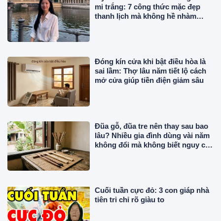
mi trắng: 7 công thức mặc đẹp
thanh lịch mà không hề nhàm
chán
Đóng kín cửa khi bật điều hòa là
sai lầm: Thợ lâu năm tiết lộ cách
mở cửa giúp tiền điện giảm sâu
Đũa gỗ, đũa tre nên thay sau bao
lâu? Nhiều gia đình dùng vài năm
không đổi mà không biết nguy cơ
này!
Cuối tuần cực đỏ: 3 con giáp nhà
tiên tri chỉ rõ giàu to