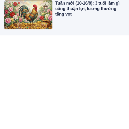
Tuần mới (10-16/8): 3 tuổi làm gì
cũng thuận lợi, lương thưởng
tăng vọt
Thứ Hai đến Thứ Năm (17-20/8): 3
tuổi công việc xuôi thuận, bùng
nổ tài lộc
Rang tôm mà cho thứ này, tôm sẽ
bị mềm, kém giòn nhiều người
không biết bảo sao món ăn chẳng
ngon
Sáng Chủ Nhật ngày 9/8: 3 tuổi
gia tiên gánh hạn, đổi đời giàu to