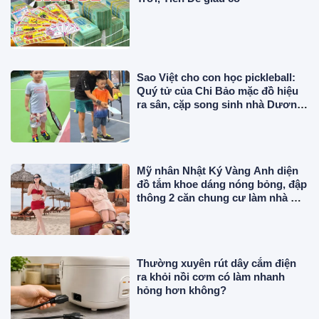
Sao Việt cho con học pickleball:
Quý tử của Chi Bảo mặc đồ hiệu
ra sân, cặp song sinh nhà Dương
Khắc Linh chuyên nghiệp
Mỹ nhân Nhật Ký Vàng Anh diện
đồ tắm khoe dáng nóng bỏng, đập
thông 2 căn chung cư làm nhà ở,
"phủ" đồ hiệu đắt đỏ
Thường xuyên rút dây cắm điện
ra khỏi nồi cơm có làm nhanh
hỏng hơn không?