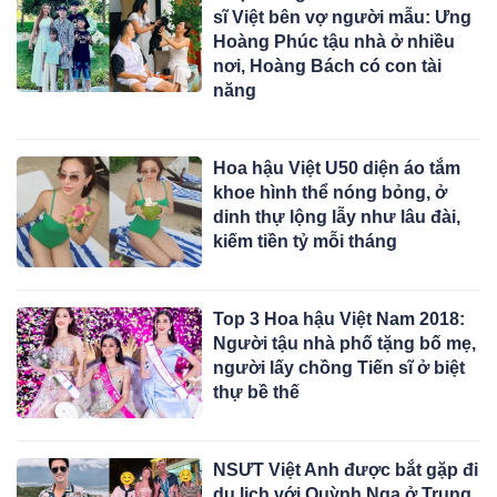
sĩ Việt bên vợ người mẫu: Ưng
Hoàng Phúc tậu nhà ở nhiều
nơi, Hoàng Bách có con tài
năng
Hoa hậu Việt U50 diện áo tắm
khoe hình thể nóng bỏng, ở
dinh thự lộng lẫy như lâu đài,
kiếm tiền tỷ mỗi tháng
Top 3 Hoa hậu Việt Nam 2018:
Người tậu nhà phố tặng bố mẹ,
người lấy chồng Tiến sĩ ở biệt
thự bề thế
NSƯT Việt Anh được bắt gặp đi
du lịch với Quỳnh Nga ở Trung