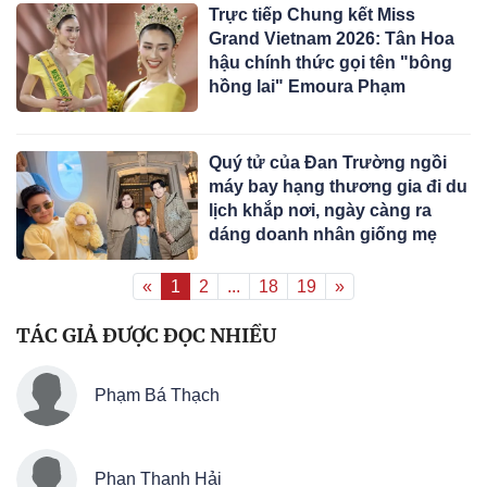
Trực tiếp Chung kết Miss
Grand Vietnam 2026: Tân Hoa
hậu chính thức gọi tên "bông
hồng lai" Emoura Phạm
Quý tử của Đan Trường ngồi
máy bay hạng thương gia đi du
lịch khắp nơi, ngày càng ra
dáng doanh nhân giống mẹ
«
1
2
...
18
19
»
TÁC GIẢ ĐƯỢC ĐỌC NHIỀU
Phạm Bá Thạch
Phan Thanh Hải