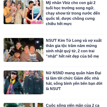
Mỹ nhân Vbiz cho con gái 2
tuổi học trường song ngữ,
chạy show từ trong nước đến
quốc tế, được chồng cưng
chiều hết mực
NSƯT Kim Tử Long và vợ xuất
thân gia tộc trăm năm mừng
sinh nhật quý tử, 2 con trai
"nhặt" hết nét đẹp của bố mẹ
Nữ NSND mang quân hàm Đại
tá làm tới chức Giám đốc nhà
hát, sống bình yên bên bạn đời
là NSƯT
Cuộc sống viên mãn của 2 ca