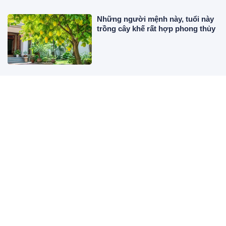
Những người mệnh này, tuổi này
trồng cây khế rất hợp phong thủy
Vì sao tủ lạnh nhìn thì sạch mà
vẫn có mùi hôi?
Tháng 7 âm càng nhớ lời người
xưa dặn: Vì sao không nên phơi
quần áo buổi tối?
Nhà có 3 "rò rỉ" này, người xưa
nhắc phải sửa sớm kẻo tài lộc hao