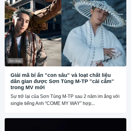
Âm nhạc
Giải mã bí ẩn "con sâu" và loạt chất liệu
dân gian được Sơn Tùng M-TP "cài cắm"
trong MV mới
Sự trở lại của Sơn Tùng M-TP sau 2 năm im ắng với
single tiếng Anh “COME MY WAY” hợp...