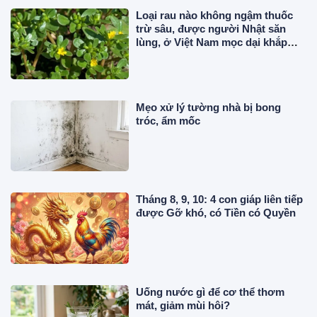
Loại rau nào không ngậm thuốc
trừ sâu, được người Nhật săn
lùng, ở Việt Nam mọc dại khắp
nơi, giá rẻ bất ngờ?
Mẹo xử lý tường nhà bị bong
tróc, ẩm mốc
Tháng 8, 9, 10: 4 con giáp liên tiếp
được Gỡ khó, có Tiền có Quyền
Uống nước gì để cơ thể thơm
mát, giảm mùi hôi?