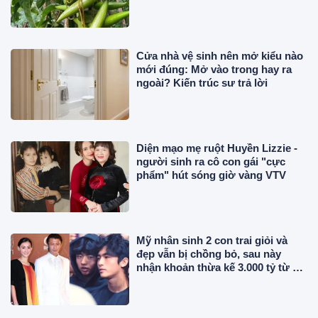
năm, chị em thành phố săn lùng
Cửa nhà vệ sinh nên mở kiểu nào
mới đúng: Mở vào trong hay ra
ngoài? Kiến trúc sư trả lời
Diện mạo mẹ ruột Huyền Lizzie -
người sinh ra cô con gái "cực
phẩm" hút sóng giờ vàng VTV
Mỹ nhân sinh 2 con trai giỏi và
đẹp vẫn bị chồng bỏ, sau này
nhận khoản thừa kế 3.000 tỷ từ bố
chồng cũ