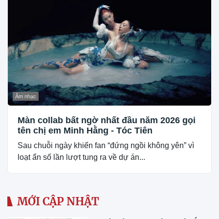
Âm nhạc
Màn collab bất ngờ nhất đầu năm 2026 gọi
tên chị em Minh Hằng - Tóc Tiên
Sau chuỗi ngày khiến fan “đứng ngồi không yên” vì
loạt ẩn số lần lượt tung ra về dự án...
MỚI CẬP NHẬT