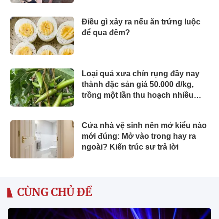
11 cực phẩm
Điều gì xảy ra nếu ăn trứng luộc
để qua đêm?
Loại quả xưa chín rụng đầy nay
thành đặc sản giá 50.000 đ/kg,
trồng một lần thu hoạch nhiều
năm, chị em thành phố săn lùng
Cửa nhà vệ sinh nên mở kiểu nào
mới đúng: Mở vào trong hay ra
ngoài? Kiến trúc sư trả lời
CÙNG CHỦ ĐỀ