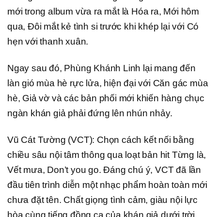
mới trong album vừa ra mắt là Hóa ra, Mới hôm
qua, Đôi mắt kẻ tình si trước khi khép lại với Có
hẹn với thanh xuân.
Ngay sau đó, Phùng Khánh Linh lại mang đến
làn gió mùa hè rực lửa, hiện đại với Căn gác mùa
hè, Giả vờ và các bản phối mới khiến hàng chục
ngàn khán giả phải đứng lên nhún nhảy.
Vũ Cát Tường (VCT): Chọn cách kết nối bằng
chiều sâu nội tâm thông qua loạt bản hit Từng là,
Vết mưa, Don’t you go. Đáng chú ý, VCT đã lần
đầu tiên trình diễn một nhạc phẩm hoàn toàn mới
chưa đặt tên. Chất giọng tình cảm, giàu nội lực
hòa cùng tiếng đồng ca của khán giả dưới trời