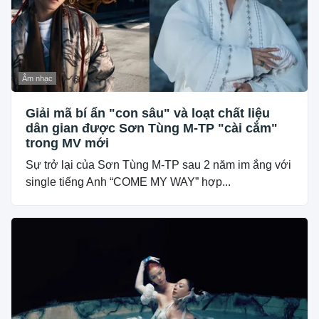
Âm nhạc
Giải mã bí ẩn "con sâu" và loạt chất liệu
dân gian được Sơn Tùng M-TP "cài cắm"
trong MV mới
Sự trở lại của Sơn Tùng M-TP sau 2 năm im ắng với
single tiếng Anh “COME MY WAY” hợp...