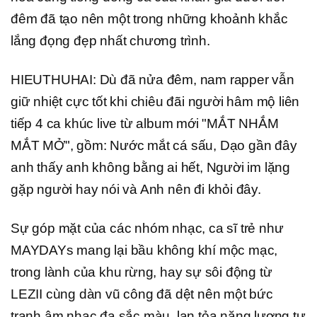
đêm đã tạo nên một trong những khoảnh khắc
lắng đọng đẹp nhất chương trình.
HIEUTHUHAI: Dù đã nửa đêm, nam rapper vẫn
giữ nhiệt cực tốt khi chiêu đãi người hâm mộ liên
tiếp 4 ca khúc live từ album mới "MẮT NHẮM
MẮT MỞ", gồm: Nước mắt cá sấu, Dạo gần đây
anh thấy anh không bằng ai hết, Người im lặng
gặp người hay nói và Anh nên đi khỏi đây.
Sự góp mặt của các nhóm nhạc, ca sĩ trẻ như
MAYDAYs mang lại bầu không khí mộc mạc,
trong lành của khu rừng, hay sự sôi động từ
LEZII cùng dàn vũ công đã dệt nên một bức
tranh âm nhạc đa sắc màu, lan tỏa năng lượng tự