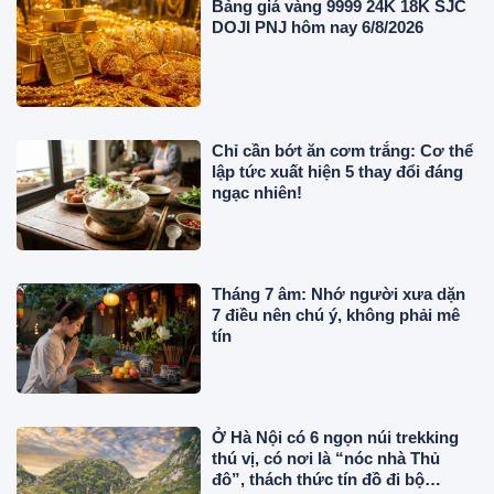
Bảng giá vàng 9999 24K 18K SJC
DOJI PNJ hôm nay 6/8/2026
Chỉ cần bớt ăn cơm trắng: Cơ thể
lập tức xuất hiện 5 thay đổi đáng
ngạc nhiên!
Tháng 7 âm: Nhớ người xưa dặn
7 điều nên chú ý, không phải mê
tín
Ở Hà Nội có 6 ngọn núi trekking
thú vị, có nơi là “nóc nhà Thủ
đô”, thách thức tín đồ đi bộ