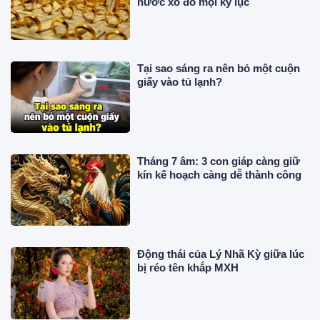
nước xô đổ mọi kỷ lục
Tại sao sáng ra nên bỏ một cuộn
giấy vào tủ lạnh?
Tháng 7 âm: 3 con giáp càng giữ
kín kế hoạch càng dễ thành công
Động thái của Lý Nhã Kỳ giữa lúc
bị réo tên khắp MXH