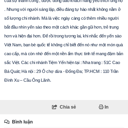
của sự thành công , được đông đảo khách hàng yêu thích ủng hộ 
. Nhưng với người sáng lập, điều đáng tự hào nhất không nằm ở 
số lượng chi nhánh. Mà là việc ngày càng có thêm nhiều người 
bắt đầu nhìn yến sào theo một cách khác gần gũi hơn, trẻ trung 
hơn và hiện đại hơn. Để rồi trong tương lai, khi nhắc đến yến sào 
Việt Nam, bạn bè quốc tế không chỉ biết đến nó như một món quà 
cao cấp, mà còn nhớ đến một nền ẩm thực tinh tế mang đậm bản 
sắc Việt. Các chi nhánh Tiệm Yến hiện tại : Nha trang : 51C Cao 
Bá Quát; Hà nội : 29 Ô chợ dừa - Đống Đa; TP.HCM : 110 Trần 
Đình Xu – Cầu Ông Lãnh.
Chia sẻ
In
Bình luận