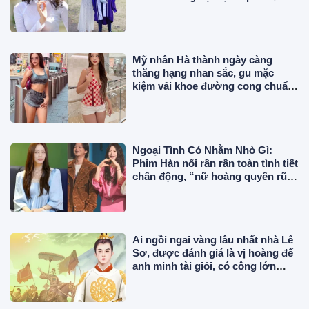
hậu lấy chồng gia thế
Mỹ nhân Hà thành ngày càng
thăng hạng nhan sắc, gu mặc
kiệm vải khoe đường cong chuẩn
"phú bà" giữa trời Âu
Ngoại Tình Có Nhằm Nhò Gì:
Phim Hàn nổi rần rần toàn tình tiết
chấn động, “nữ hoàng quyến rũ”
đẹp điên đảo ở tuổi 56
Ai ngồi ngai vàng lâu nhất nhà Lê
Sơ, được đánh giá là vị hoàng đế
anh minh tài giỏi, có công lớn
trong sử Việt?