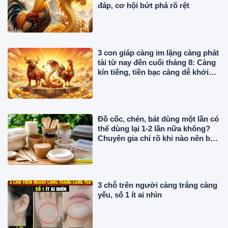
đáp, cơ hội bứt phá rõ rệt
3 con giáp càng im lặng càng phát
tài từ nay đến cuối tháng 8: Càng
kín tiếng, tiền bạc càng dễ khởi
sắc
Đồ cốc, chén, bát dùng một lần có
thể dùng lại 1-2 lần nữa không?
Chuyên gia chỉ rõ khi nào nên bỏ
ngay
3 chỗ trên người càng trắng càng
yếu, số 1 ít ai nhìn