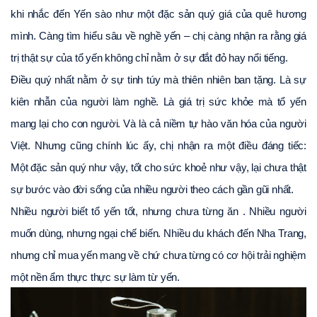
khi nhắc đến Yến sào như một đặc sản quý giá của quê hương 
mình. Càng tìm hiểu sâu về nghề yến – chị càng nhận ra rằng giá 
trị thật sự của tổ yến không chỉ nằm ở sự đắt đỏ hay nổi tiếng. 
Điều quý nhất nằm ở sự tinh túy mà thiên nhiên ban tặng. Là sự 
kiên nhẫn của người làm nghề. Là giá trị sức khỏe mà tổ yến 
mang lại cho con người. Và là cả niềm tự hào văn hóa của người 
Việt. Nhưng cũng chính lúc ấy, chị nhận ra một điều đáng tiếc: 
Một đặc sản quý như vậy, tốt cho sức khoẻ như vậy, lại chưa thật 
sự bước vào đời sống của nhiều người theo cách gần gũi nhất. 
Nhiều người biết tổ yến tốt, nhưng chưa từng ăn . Nhiều người 
muốn dùng, nhưng ngại chế biến. Nhiều du khách đến Nha Trang, 
nhưng chỉ mua yến mang về chứ chưa từng có cơ hội trải nghiệm 
một nền ẩm thực thực sự làm từ yến. 