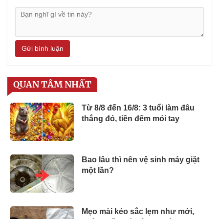
Gửi bình luận
QUAN TÂM NHẤT
Từ 8/8 đến 16/8: 3 tuổi làm đâu
thắng đó, tiền đếm mỏi tay
Bao lâu thì nên vệ sinh máy giặt
một lần?
Mẹo mài kéo sắc lẹm như mới,