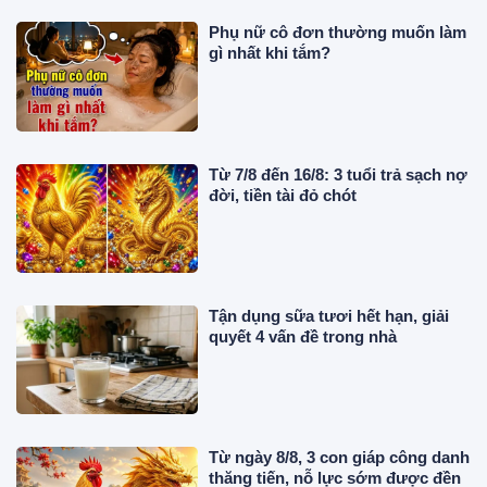
Phụ nữ cô đơn thường muốn làm
gì nhất khi tắm?
Từ 7/8 đến 16/8: 3 tuổi trả sạch nợ
đời, tiền tài đỏ chót
Tận dụng sữa tươi hết hạn, giải
quyết 4 vấn đề trong nhà
Từ ngày 8/8, 3 con giáp công danh
thăng tiến, nỗ lực sớm được đền