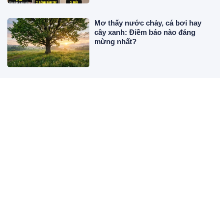
Mơ thấy nước chảy, cá bơi hay
cây xanh: Điềm báo nào đáng
mừng nhất?
5 ngày tới: 3 con giáp Trúng Số
liên tiếp đếm tiền mỏi tay
Mua rau đừng chăm chăm chọn
bó xanh mướt, người bán mách
nhỏ: Phải quan sát kỹ 3 điểm này
Người có 7 dấu hiệu này rất dễ