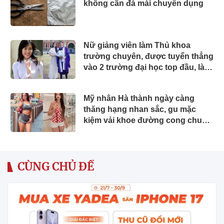
không cần đá mài chuyên dụng
Nữ giảng viên làm Thủ khoa
trường chuyên, được tuyển thẳng
vào 2 trường đại học top đầu, là Á
hậu lấy chồng gia thế
Mỹ nhân Hà thành ngày càng
thăng hạng nhan sắc, gu mặc
kiệm vải khoe đường cong chuẩn
"phú bà" giữa trời Âu
CÙNG CHỦ ĐỀ