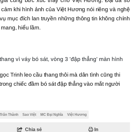
 giả cũng bức xúc thay cho Việt Hương. Đại đa số
 cảm khi hình ảnh của Việt Hương nói riêng và nghệ
 vụ mục đích lan truyền những thông tin không chính
 mang, hiểu lầm.
 thang vì váy bó sát, vòng 3 'đập thẳng' màn hình
Ngọc Trinh leo cầu thang thôi mà dân tình cũng thi
ộ trong chiếc đầm bó sát đập thẳng vào mắt người
Trấn Thành
Sao Việt
MC Đại Nghĩa
Việt Hương
Chia sẻ
In