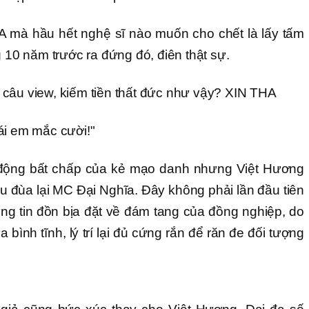
 mà hầu hết nghệ sĩ nào muốn cho chết là lấy tấm
0 năm trước ra đứng đó, điên thật sự.
câu view, kiếm tiền thất đức như vậy? XIN THA
ái em mắc cười!"
 động bất chấp của kẻ mạo danh nhưng Việt Hương
êu đùa lại MC Đại Nghĩa. Đây không phải lần đầu tiên
g tin đồn bịa đặt về đám tang của đồng nghiệp, do
 bình tĩnh, lý trí lại đủ cứng rắn để răn đe đối tượng