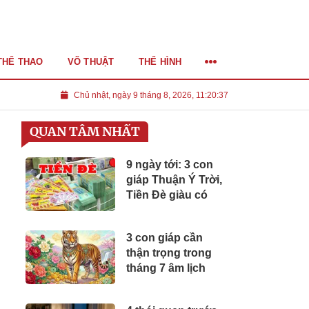
THỂ THAO
VÕ THUẬT
THỂ HÌNH
Chủ nhật, ngày 9 tháng 8, 2026, 11:20:38
QUAN TÂM NHẤT
9 ngày tới: 3 con
giáp Thuận Ý Trời,
Tiền Đè giàu có
3 con giáp cần
thận trọng trong
tháng 7 âm lịch