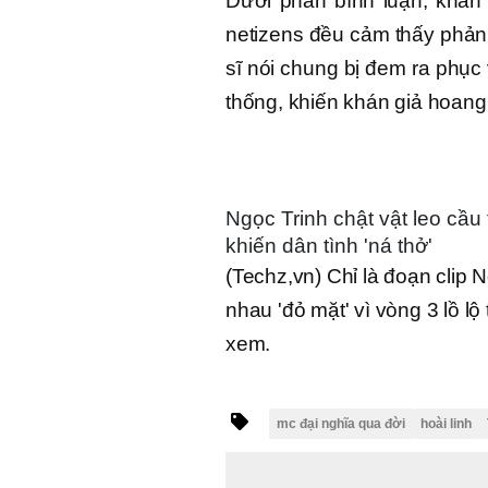
Dưới phần bình luận, khán
netizens đều cảm thấy phản
sĩ nói chung bị đem ra phục
thống, khiến khán giả hoang
Ngọc Trinh chật vật leo cầu
khiến dân tình 'ná thở'
(Techz,vn) Chỉ là đoạn clip 
nhau 'đỏ mặt' vì vòng 3 lồ l
xem.
mc đại nghĩa qua đời
hoài linh