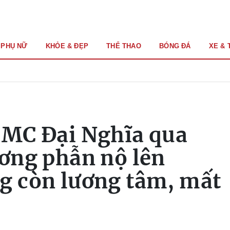
PHỤ NỮ
KHỎE & ĐẸP
THỂ THAO
BÓNG ĐÁ
XE & 
 MC Đại Nghĩa qua
ương phẫn nộ lên
g còn lương tâm, mất