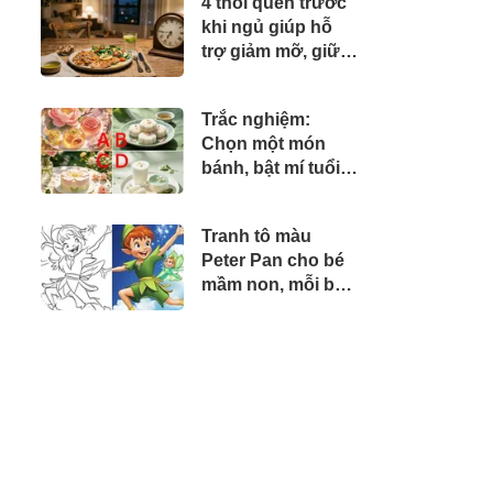
4 thói quen trước
khi ngủ giúp hỗ
trợ giảm mỡ, giữ
cơ hiệu quả hơn
Trắc nghiệm:
Chọn một món
bánh, bật mí tuổi
già của bạn thiếu
tiền hay thiếu một
Tranh tô màu
người bên cạnh
Peter Pan cho bé
mầm non, mỗi bức
tranh là một
chuyến phiêu lưu
nhỏ