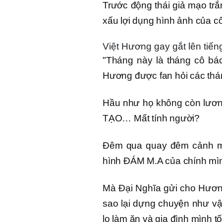
Trước động thái giả mạo tr
xấu lợi dụng hình ảnh của c
Việt Hương gay gắt lên tiến
"Tháng này là tháng cô bác 
Hương được fan hỏi các thán
Hầu như họ không còn lư
TẠO… Mất tính người?
Đêm qua quay đêm cảnh mư
hình ĐÁM M.A của chính mì
Mà Đại Nghĩa gửi cho Hương 
sao lại dựng chuyện như vậy
lo làm ăn và gia đình mình 