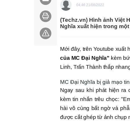
04:46 21/08/2022
(Techz.vn) Hình ảnh Việt 
Nghĩa xuất hiện trong một
Mới đây, trên Youtube xuất h
của MC Đại Nghĩa"
kèm bức
Linh, Trấn Thành thắp nhan
MC Đại Nghĩa bị giả mạo tin
Ngay sau khi phát hiện ra 
kèm tin nhắn trêu chọc: "E
hài vô cùng bất ngờ và phẫ
được cắt ghép từ ảnh chụp n