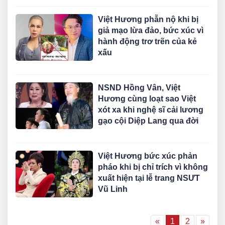
Việt Hương phẫn nộ khi bị
giả mạo lừa đảo, bức xúc vì
hành động trơ trẽn của kẻ
xấu
NSND Hồng Vân, Việt
Hương cùng loạt sao Việt
xót xa khi nghệ sĩ cải lương
gạo cội Diệp Lang qua đời
Việt Hương bức xúc phản
pháo khi bị chỉ trích vì không
xuất hiện tại lễ trang NSƯT
Vũ Linh
«
1
2
»