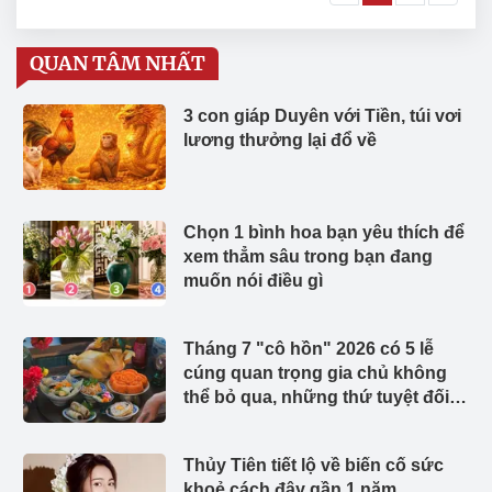
QUAN TÂM NHẤT
3 con giáp Duyên với Tiền, túi vơi
lương thưởng lại đổ về
Chọn 1 bình hoa bạn yêu thích để
xem thẳm sâu trong bạn đang
muốn nói điều gì
Tháng 7 "cô hồn" 2026 có 5 lễ
cúng quan trọng gia chủ không
thể bỏ qua, những thứ tuyệt đối
không được đặt lên mâm cúng
Thủy Tiên tiết lộ về biến cố sức
khoẻ cách đây gần 1 năm