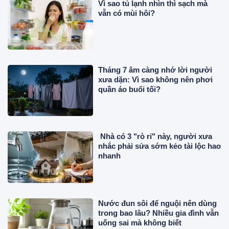
Vì sao tủ lạnh nhìn thì sạch mà
vẫn có mùi hôi?
Tháng 7 âm càng nhớ lời người
xưa dặn: Vì sao không nên phơi
quần áo buổi tối?
Nhà có 3 "rò rỉ" này, người xưa
nhắc phải sửa sớm kẻo tài lộc hao
nhanh
Nước đun sôi để nguội nên dùng
trong bao lâu? Nhiều gia đình vẫn
uống sai mà không biết