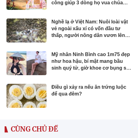
công giúp 3 dòng họ vua chúa
trong sử Việt?
Nghề lạ ở Việt Nam: Nuôi loài vật
vẻ ngoài xấu xí có vốn đầu tư
thấp, người nông dân vươn lên
làm giàu
Mỹ nhân Ninh Bình cao 1m75 đẹp
như hoa hậu, bí mật mang bầu
sinh quý tử, giờ khoe cơ bụng số
11 cực phẩm
Điều gì xảy ra nếu ăn trứng luộc
để qua đêm?
CÙNG CHỦ ĐỀ