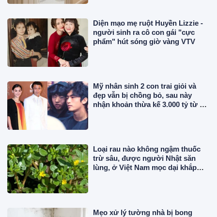
Diện mạo mẹ ruột Huyền Lizzie -
người sinh ra cô con gái "cực
phẩm" hút sóng giờ vàng VTV
Mỹ nhân sinh 2 con trai giỏi và
đẹp vẫn bị chồng bỏ, sau này
nhận khoản thừa kế 3.000 tỷ từ bố
chồng cũ
Loại rau nào không ngậm thuốc
trừ sâu, được người Nhật săn
lùng, ở Việt Nam mọc dại khắp
nơi, giá rẻ bất ngờ?
Mẹo xử lý tường nhà bị bong