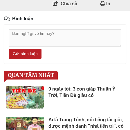
Chia sẻ
In
Bình luận
Gửi bình luận
QUAN TÂM NHẤT
9 ngày tới: 3 con giáp Thuận Ý
Trời, Tiền Đè giàu có
Ai là Trạng Trình, nổi tiếng tài giỏi,
được mệnh danh "nhà tiên tri", có