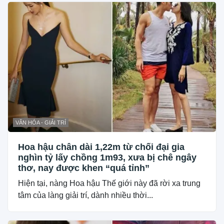
VĂN HÓA - GIẢI TRÍ
Hoa hậu chân dài 1,22m từ chối đại gia
nghìn tỷ lấy chồng 1m93, xưa bị chê ngây
thơ, nay được khen “quá tỉnh”
Hiện tại, nàng Hoa hậu Thế giới này đã rời xa trung
tâm của làng giải trí, dành nhiều thời...