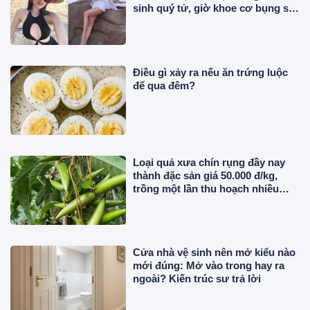
sinh quý tử, giờ khoe cơ bụng số
11 cực phẩm
Điều gì xảy ra nếu ăn trứng luộc
để qua đêm?
Loại quả xưa chín rụng đầy nay
thành đặc sản giá 50.000 đ/kg,
trồng một lần thu hoạch nhiều
năm, chị em thành phố săn lùng
Cửa nhà vệ sinh nên mở kiểu nào
mới đúng: Mở vào trong hay ra
ngoài? Kiến trúc sư trả lời