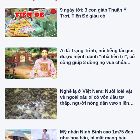
9 ngày tới: 3 con giáp Thuận Ý
Trời, Tiền Đè giàu có
Ai là Trạng Trình, nổi tiếng tài giỏi,
được mệnh danh "nhà tiên tri", có
công giúp 3 dòng họ vua chúa
trong sử Việt?
Nghề lạ ở Việt Nam: Nuôi loài vật
vẻ ngoài xấu xí có vốn đầu tư
thấp, người nông dân vươn lên
làm giàu
Mỹ nhân Ninh Bình cao 1m75 đẹp
như hoa hậu, bí mật mang bầu