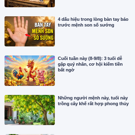
4 dấu hiệu trong lòng bàn tay báo
trước mệnh son số sướng
Cuối tuần này (8-9/8): 3 tuổi dễ
gặp quý nhân, cơ hội kiếm tiền
bất ngờ
Những người mệnh này, tuổi này
trồng cây khế rất hợp phong thủy