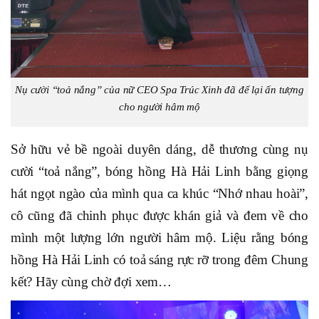
Nụ cười “toả nắng” của nữ CEO Spa Trúc Xinh đã để lại ấn tượng
cho người hâm mộ
Sở hữu vẻ bề ngoài duyên dáng, dễ thương cùng nụ
cười “toả nắng”, bóng hồng Hà Hải Linh bằng giọng
hát ngọt ngào của mình qua ca khúc “Nhớ nhau hoài”,
cô cũng đã chinh phục được khán giả và đem về cho
mình một lượng lớn người hâm mộ. Liệu rằng bóng
hồng Hà Hải Linh có toả sáng rực rỡ trong đêm Chung
kết? Hãy cùng chờ đợi xem…