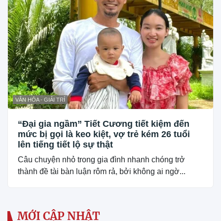
VĂN HÓA - GIẢI TRÍ
“Đại gia ngầm” Tiết Cương tiết kiệm đến
mức bị gọi là keo kiệt, vợ trẻ kém 26 tuổi
lên tiếng tiết lộ sự thật
Câu chuyện nhỏ trong gia đình nhanh chóng trở
thành đề tài bàn luận rôm rả, bởi không ai ngờ...
MỚI CẬP NHẬT