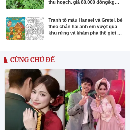
thu hoạch, giá 80.000 đồng/kg
được ưa chuộng ở thành phố
Tranh tô màu Hansel và Gretel, bé
theo chân hai anh em vượt qua
khu rừng và khám phá thế giới cổ
tích đầy màu sắc
CÙNG CHỦ ĐỀ