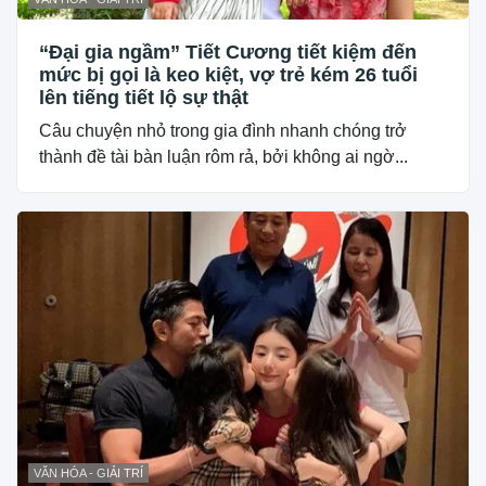
“Đại gia ngầm” Tiết Cương tiết kiệm đến
mức bị gọi là keo kiệt, vợ trẻ kém 26 tuổi
lên tiếng tiết lộ sự thật
Câu chuyện nhỏ trong gia đình nhanh chóng trở
thành đề tài bàn luận rôm rả, bởi không ai ngờ...
VĂN HÓA - GIẢI TRÍ