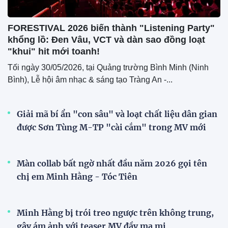
FORESTIVAL 2026 biến thành "Listening Party"
khổng lồ: Đen Vâu, VCT và dàn sao đồng loạt
"khui" hit mới toanh!
Tối ngày 30/05/2026, tại Quảng trường Bình Minh (Ninh
Bình), Lễ hội âm nhạc & sáng tạo Tràng An -...
Giải mã bí ẩn "con sâu" và loạt chất liệu dân gian
được Sơn Tùng M-TP "cài cắm" trong MV mới
Màn collab bất ngờ nhất đầu năm 2026 gọi tên
chị em Minh Hằng - Tóc Tiên
Minh Hằng bị trói treo ngược trên không trung,
gây ám ảnh với teaser MV đầy ma mị