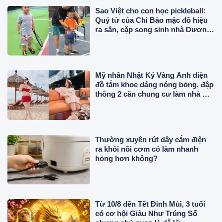
Sao Việt cho con học pickleball:
Quý tử của Chi Bảo mặc đồ hiệu
ra sân, cặp song sinh nhà Dương
Khắc Linh chuyên nghiệp
Mỹ nhân Nhật Ký Vàng Anh diện
đồ tắm khoe dáng nóng bỏng, đập
thông 2 căn chung cư làm nhà ở,
"phủ" đồ hiệu đắt đỏ
Thường xuyên rút dây cắm điện
ra khỏi nồi cơm có làm nhanh
hỏng hơn không?
Từ 10/8 đến Tết Đinh Mùi, 3 tuổi
có cơ hội Giàu Như Trúng Số