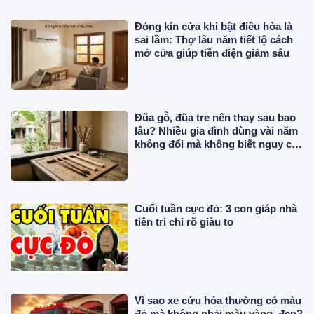
Đóng kín cửa khi bật điều hòa là
sai lầm: Thợ lâu năm tiết lộ cách
mở cửa giúp tiền điện giảm sâu
Đũa gỗ, đũa tre nên thay sau bao
lâu? Nhiều gia đình dùng vài năm
không đổi mà không biết nguy cơ
này!
Cuối tuần cực đỏ: 3 con giáp nhà
tiên tri chỉ rõ giàu to
Vì sao xe cứu hỏa thường có màu
đỏ mà không phải màu vàng, đen?