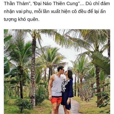
Thần Thám”, “Đại Náo Thiên Cung”… Dù chỉ đảm
nhận vai phụ, mỗi lần xuất hiện cô đều để lại ấn
tượng khó quên.