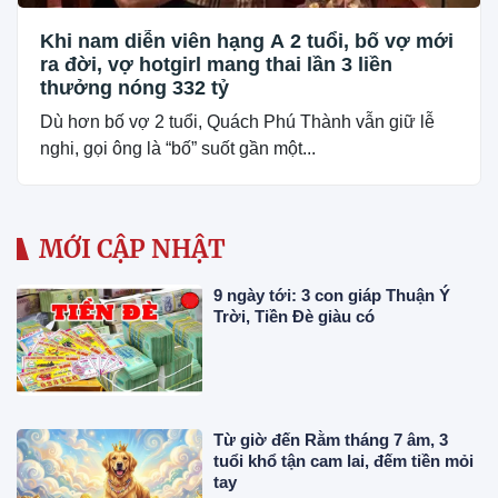
Khi nam diễn viên hạng A 2 tuổi, bố vợ mới
ra đời, vợ hotgirl mang thai lần 3 liền
thưởng nóng 332 tỷ
Dù hơn bố vợ 2 tuổi, Quách Phú Thành vẫn giữ lễ
nghi, gọi ông là “bố” suốt gần một...
MỚI CẬP NHẬT
9 ngày tới: 3 con giáp Thuận Ý
Trời, Tiền Đè giàu có
Từ giờ đến Rằm tháng 7 âm, 3
tuổi khổ tận cam lai, đếm tiền mỏi
tay