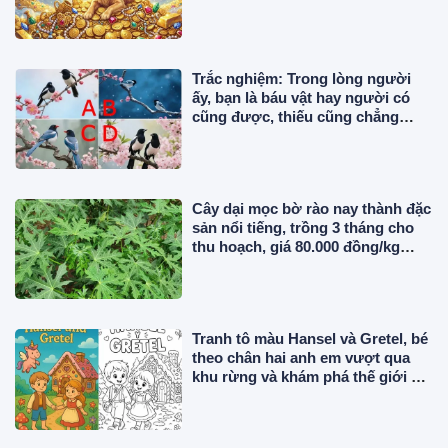
Trắc nghiệm: Trong lòng người
ấy, bạn là báu vật hay người có
cũng được, thiếu cũng chẳng
sao?
Cây dại mọc bờ rào nay thành đặc
sản nổi tiếng, trồng 3 tháng cho
thu hoạch, giá 80.000 đồng/kg
được ưa chuộng ở thành phố
Tranh tô màu Hansel và Gretel, bé
theo chân hai anh em vượt qua
khu rừng và khám phá thế giới cổ
tích đầy màu sắc