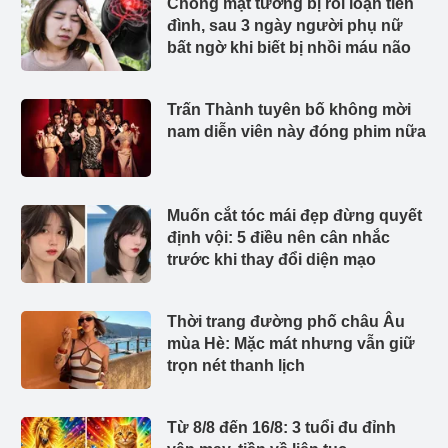
Chóng mặt tưởng bị rối loạn tiền
đình, sau 3 ngày người phụ nữ
bất ngờ khi biết bị nhồi máu não
Trấn Thành tuyên bố không mời
nam diễn viên này đóng phim nữa
Muốn cắt tóc mái đẹp đừng quyết
định vội: 5 điều nên cân nhắc
trước khi thay đổi diện mạo
Thời trang đường phố châu Âu
mùa Hè: Mặc mát nhưng vẫn giữ
trọn nét thanh lịch
Từ 8/8 đến 16/8: 3 tuổi đu đỉnh