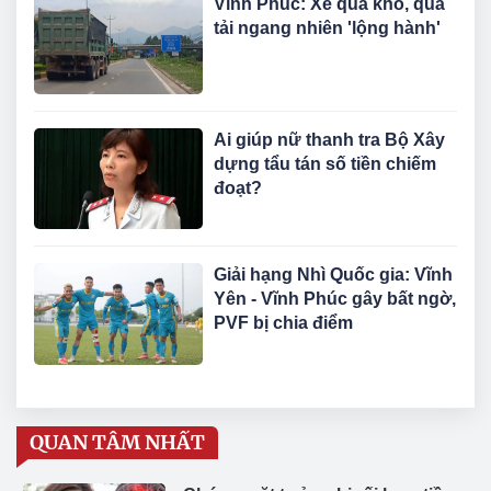
Vĩnh Phúc: Xe quá khổ, quá
tải ngang nhiên 'lộng hành'
Ai giúp nữ thanh tra Bộ Xây
dựng tẩu tán số tiền chiếm
đoạt?
Giải hạng Nhì Quốc gia: Vĩnh
Yên - Vĩnh Phúc gây bất ngờ,
PVF bị chia điểm
QUAN TÂM NHẤT