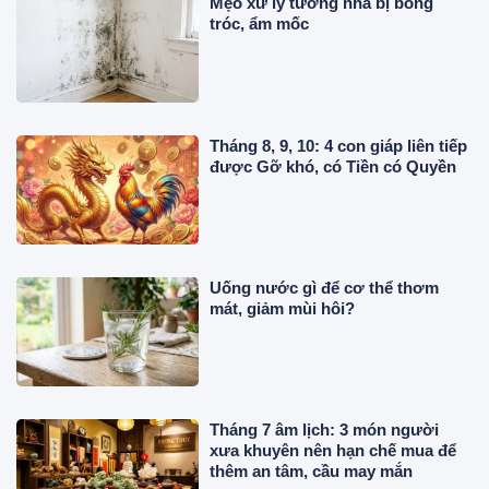
Mẹo xử lý tường nhà bị bong
tróc, ẩm mốc
Tháng 8, 9, 10: 4 con giáp liên tiếp
được Gỡ khó, có Tiền có Quyền
Uống nước gì để cơ thể thơm
mát, giảm mùi hôi?
Tháng 7 âm lịch: 3 món người
xưa khuyên nên hạn chế mua để
thêm an tâm, cầu may mắn