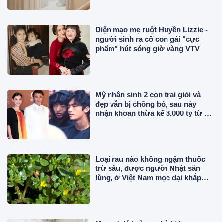
Diện mạo mẹ ruột Huyền Lizzie -
người sinh ra cô con gái "cực
phẩm" hút sóng giờ vàng VTV
Mỹ nhân sinh 2 con trai giỏi và
đẹp vẫn bị chồng bỏ, sau này
nhận khoản thừa kế 3.000 tỷ từ bố
chồng cũ
Loại rau nào không ngậm thuốc
trừ sâu, được người Nhật săn
lùng, ở Việt Nam mọc dại khắp
nơi, giá rẻ bất ngờ?