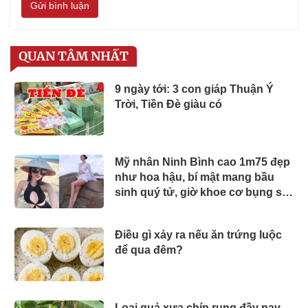
Gửi bình luận
QUAN TÂM NHẤT
9 ngày tới: 3 con giáp Thuận Ý
Trời, Tiền Đè giàu có
Mỹ nhân Ninh Bình cao 1m75 đẹp
như hoa hậu, bí mật mang bầu
sinh quý tử, giờ khoe cơ bụng số
11 cực phẩm
Điều gì xảy ra nếu ăn trứng luộc
để qua đêm?
Loại quả xưa chín rụng đầy nay