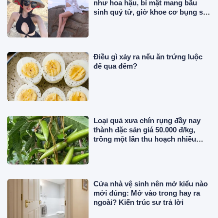
như hoa hậu, bí mật mang bầu
sinh quý tử, giờ khoe cơ bụng số
11 cực phẩm
Điều gì xảy ra nếu ăn trứng luộc
để qua đêm?
Loại quả xưa chín rụng đầy nay
thành đặc sản giá 50.000 đ/kg,
trồng một lần thu hoạch nhiều
năm, chị em thành phố săn lùng
Cửa nhà vệ sinh nên mở kiểu nào
mới đúng: Mở vào trong hay ra
ngoài? Kiến trúc sư trả lời