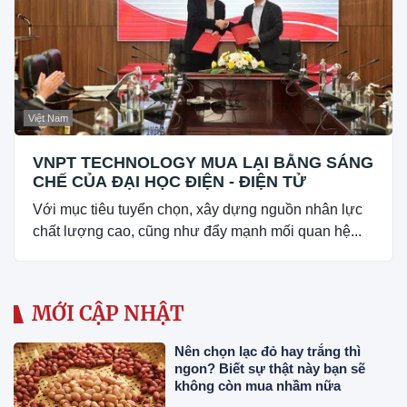
Việt Nam
VNPT TECHNOLOGY MUA LẠI BẰNG SÁNG
CHẾ CỦA ĐẠI HỌC ĐIỆN - ĐIỆN TỬ
Với mục tiêu tuyển chọn, xây dựng nguồn nhân lực
chất lượng cao, cũng như đẩy mạnh mối quan hệ...
MỚI CẬP NHẬT
Nên chọn lạc đỏ hay trắng thì
ngon? Biết sự thật này bạn sẽ
không còn mua nhầm nữa