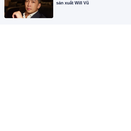
sản xuất Will Vũ
Hồng Thanh sống giản dị bất ngờ,
về quê mưu sinh sau khi rời ánh
đèn showbiz
Từ 8/8 đến 16/8: 3 tuổi đu đỉnh vận
may, tiền về liên tục
Con gái đòi từ mặt nếu tôi tái hôn,
1 năm sau nói đúng 8 từ khi bố
dượng cho 400 triệu