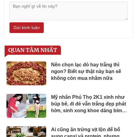
Gửi bình luận
QUAN TÂM NHẤT
Nên chọn lạc đỏ hay trắng thì
ngon? Biết sự thật này bạn sẽ
không còn mua nhầm nữa
Mỹ nhân Phú Thọ 2K1 xinh như
búp bê, đi đẻ vẫn trắng đẹp phát
hờn, sinh xong khoe dáng bỉm
sữa mơn mởn
Ai cũng ăn trứng vịt lộn để bổ
sung canxi và protein, nhưng