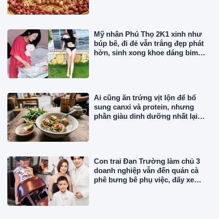
Mỹ nhân Phú Thọ 2K1 xinh như
búp bê, đi đẻ vẫn trắng đẹp phát
hờn, sinh xong khoe dáng bỉm
sữa mơn mởn
Ai cũng ăn trứng vịt lộn để bổ
sung canxi và protein, nhưng
phần giàu dinh dưỡng nhất lại
thường bị bỏ đi
Con trai Đan Trường làm chủ 3
doanh nghiệp vẫn đến quán cà
phê bưng bê phụ việc, đẩy xe
hàng đi mua đồ