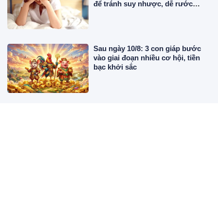
để tránh suy nhược, dễ rước
bệnh nặng
Sau ngày 10/8: 3 con giáp bước
vào giai đoạn nhiều cơ hội, tiền
bạc khởi sắc
Có nên đựng nước chanh trong
bình giữ nhiệt?
Vợ trẻ NSND Công Lý tiết lộ tính
cách thật của chồng, kể lại một đề
nghị nhói lòng của ông xã