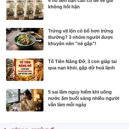
4 hũ tiền bạn cần có để về già
không hối hận
Trứng vịt lộn có bổ hơn trứng
thường? 3 nhóm người được
khuyên nên "né gấp"!
Tổ Tiên Nâng Đỡ, 3 con giáp tai
qua nạn khỏi, gặp dữ hoá lành
5 sai lầm nguy hiểm khi uống
nước ấm buổi sáng nhiều người
vẫn làm mỗi ngày