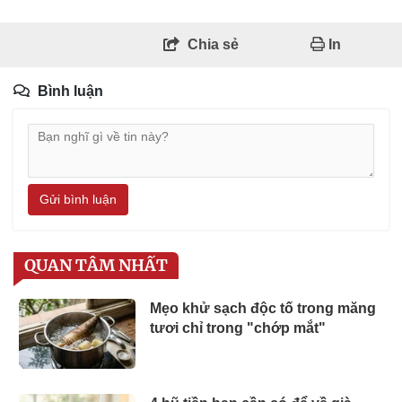
Chia sẻ
In
Bình luận
Gửi bình luận
QUAN TÂM NHẤT
Mẹo khử sạch độc tố trong măng
tươi chỉ trong "chớp mắt"