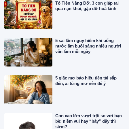
Tổ Tiên Nâng Đỡ, 3 con giáp tai
qua nạn khỏi, gặp dữ hoá lành
5 sai lầm nguy hiểm khi uống
nước ấm buổi sáng nhiều người
vẫn làm mỗi ngày
5 giấc mơ báo hiệu tiền tài sắp
đến, ai từng mơ nên để ý
Con cao lớn vượt trội so với bạn
bè: niềm vui hay “bẫy” dậy thì
sớm?