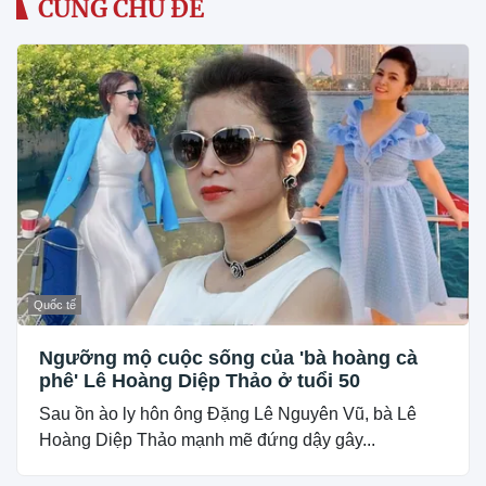
CÙNG CHỦ ĐỀ
Quốc tế
Ngưỡng mộ cuộc sống của 'bà hoàng cà
phê' Lê Hoàng Diệp Thảo ở tuổi 50
Sau ồn ào ly hôn ông Đặng Lê Nguyên Vũ, bà Lê
Hoàng Diệp Thảo mạnh mẽ đứng dậy gây...