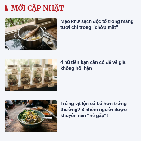
MỚI CẬP NHẬT
Mẹo khử sạch độc tố trong măng
tươi chỉ trong "chớp mắt"
4 hũ tiền bạn cần có để về già
không hối hận
Trứng vịt lộn có bổ hơn trứng
thường? 3 nhóm người được
khuyên nên "né gấp"!