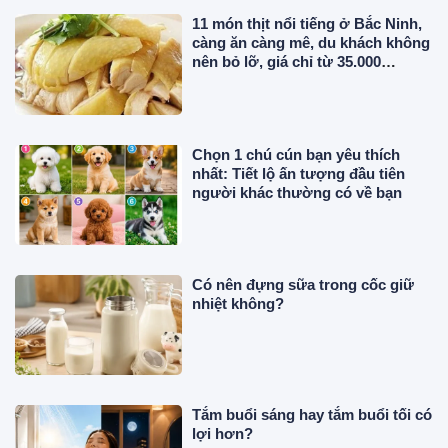
11 món thịt nổi tiếng ở Bắc Ninh,
càng ăn càng mê, du khách không
nên bỏ lỡ, giá chỉ từ 35.000
đồng/phần
Chọn 1 chú cún bạn yêu thích
nhất: Tiết lộ ấn tượng đầu tiên
người khác thường có về bạn
Có nên đựng sữa trong cốc giữ
nhiệt không?
Tắm buổi sáng hay tắm buổi tối có
lợi hơn?