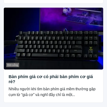
Đời sống
Bàn phím giả cơ có phải bàn phím cơ giá
rẻ?
Nhiều người khi tìm bàn phím giá mềm thường gặp
cụm từ “giả cơ” và nghĩ đây chỉ là một...