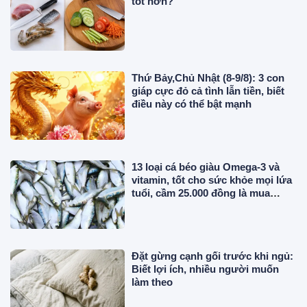
tốt hơn?
Thứ Bảy,Chủ Nhật (8-9/8): 3 con
giáp cực đỏ cả tình lẫn tiền, biết
điều này có thể bật mạnh
13 loại cá béo giàu Omega-3 và
vitamin, tốt cho sức khỏe mọi lứa
tuổi, cầm 25.000 đồng là mua
được ở chợ Việt
Đặt gừng cạnh gối trước khi ngủ:
Biết lợi ích, nhiều người muốn
làm theo