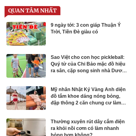
QUAN TÂM NHẤT
9 ngày tới: 3 con giáp Thuận Ý
Trời, Tiền Đè giàu có
Sao Việt cho con học pickleball:
Quý tử của Chi Bảo mặc đồ hiệu
ra sân, cặp song sinh nhà Dương
Khắc Linh chuyên nghiệp
Mỹ nhân Nhật Ký Vàng Anh diện
đồ tắm khoe dáng nóng bỏng,
đập thông 2 căn chung cư làm
nhà ở, "phủ" đồ hiệu đắt đỏ
Thường xuyên rút dây cắm điện
ra khỏi nồi cơm có làm nhanh
hỏng hơn không?