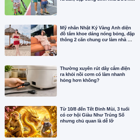
Khắc Linh chuyên nghiệp
Mỹ nhân Nhật Ký Vàng Anh diện
đồ tắm khoe dáng nóng bỏng, đập
thông 2 căn chung cư làm nhà ở,
"phủ" đồ hiệu đắt đỏ
Thường xuyên rút dây cắm điện
ra khỏi nồi cơm có làm nhanh
hỏng hơn không?
Từ 10/8 đến Tết Đinh Mùi, 3 tuổi
có cơ hội Giàu Như Trúng Số
nhưng chủ quan là dễ lỡ