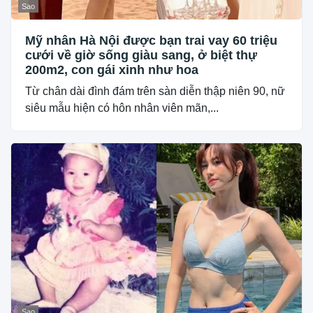
Sao
Mỹ nhân Hà Nội được bạn trai vay 60 triệu
cưới về giờ sống giàu sang, ở biệt thự
200m2, con gái xinh như hoa
Từ chân dài đình đám trên sàn diễn thập niên 90, nữ
siêu mẫu hiện có hôn nhân viên mãn,...
Sao