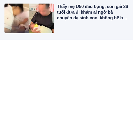
Thấy mẹ U50 đau bụng, con gái 26
tuổi đưa đi khám ai ngờ bà
chuyển dạ sinh con, không hề biết
mình có thai
4 loại thức ăn không nên để trong
tủ lạnh quá 2 ngày, cơm cũng nằm
trong danh sách
Vận động viên bóng chuyền cao
hơn 1m8 từng nặng 40kg, nay
body nóng bỏng, cưới chồng
thiếu gia
Ảnh hiếm của Mai Phương Thúy
hồi đi học, bị bắt viết báo cáo lịch