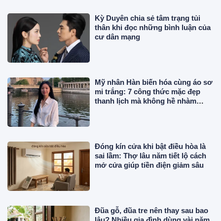
Kỳ Duyên chia sẻ tâm trạng tủi
thân khi đọc những bình luận của
cư dân mạng
Mỹ nhân Hàn biến hóa cùng áo sơ
mi trắng: 7 công thức mặc đẹp
thanh lịch mà không hề nhàm
chán
Đóng kín cửa khi bật điều hòa là
sai lầm: Thợ lâu năm tiết lộ cách
mở cửa giúp tiền điện giảm sâu
Đũa gỗ, đũa tre nên thay sau bao
lâu? Nhiều gia đình dùng vài năm