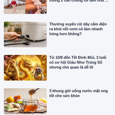
thông 2 căn chung cư làm nhà ở,
"phủ" đồ hiệu đắt đỏ
Thường xuyên rút dây cắm điện
ra khỏi nồi cơm có làm nhanh
hỏng hơn không?
Từ 10/8 đến Tết Đinh Mùi, 3 tuổi
có cơ hội Giàu Như Trúng Số
nhưng chủ quan là dễ lỡ
3 khung giờ uống nước mật ong
tốt cho sức khỏe