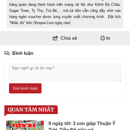
hàng quán đang thịnh hành trên mạng xã hội như Kênh Bà Châu,
Sugar Town, Ty Thy, Trà Đé,... mà túi tiền vẫn căng đầy nhờ vào
hàng ngàn voucher được tung xuyên suốt chương trình . Đặt lịch
“Nhắc tôi” trên Shopee Live ngày nào!
Chia sẻ
In
Bình luận
Gửi bình luận
QUAN TÂM NHẤT
9 ngày tới: 3 con giáp Thuận Ý
Trời, Tiền Đè giàu có