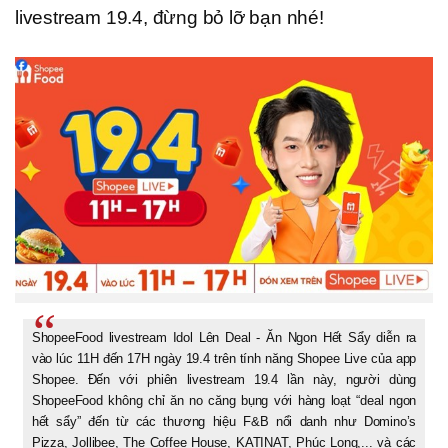
livestream 19.4, đừng bỏ lỡ bạn nhé!
ShopeeFood livestream Idol Lên Deal - Ăn Ngon Hết Sẩy diễn ra
vào lúc 11H đến 17H ngày 19.4 trên tính năng Shopee Live của app
Shopee. Đến với phiên livestream 19.4 lần này, người dùng
ShopeeFood không chỉ ăn no căng bụng với hàng loạt “deal ngon
hết sẩy” đến từ các thương hiệu F&B nổi danh như Domino’s
Pizza, Jollibee, The Coffee House, KATINAT, Phúc Long,... và các