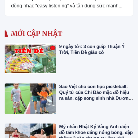
dòng nhạc “easy listening” và tận dụng sức mạnh...
MỚI CẬP NHẬT
9 ngày tới: 3 con giáp Thuận Ý
Trời, Tiền Đè giàu có
Sao Việt cho con học pickleball:
Quý tử của Chi Bảo mặc đồ hiệu
ra sân, cặp song sinh nhà Dương
Khắc Linh chuyên nghiệp
Mỹ nhân Nhật Ký Vàng Anh diện
đồ tắm khoe dáng nóng bỏng, đập