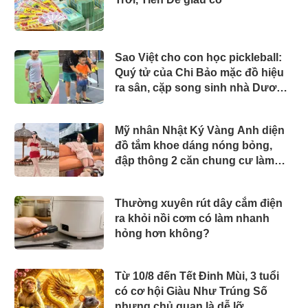
Sao Việt cho con học pickleball:
Quý tử của Chi Bảo mặc đồ hiệu
ra sân, cặp song sinh nhà Dương
Khắc Linh chuyên nghiệp
Mỹ nhân Nhật Ký Vàng Anh diện
đồ tắm khoe dáng nóng bỏng,
đập thông 2 căn chung cư làm
nhà ở, "phủ" đồ hiệu đắt đỏ
Thường xuyên rút dây cắm điện
ra khỏi nồi cơm có làm nhanh
hỏng hơn không?
Từ 10/8 đến Tết Đinh Mùi, 3 tuổi
có cơ hội Giàu Như Trúng Số
nhưng chủ quan là dễ lỡ