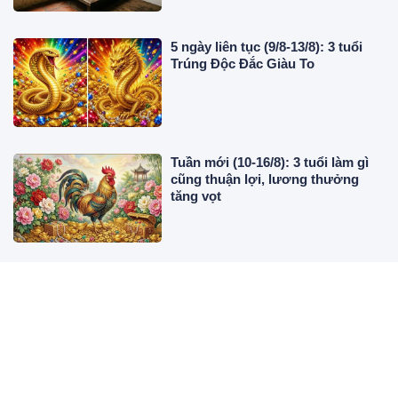
5 ngày liên tục (9/8-13/8): 3 tuổi
Trúng Độc Đắc Giàu To
Tuần mới (10-16/8): 3 tuổi làm gì
cũng thuận lợi, lương thưởng
tăng vọt
Thứ Hai đến Thứ Năm (17-20/8): 3
tuổi công việc xuôi thuận, bùng
nổ tài lộc
Rang tôm mà cho thứ này, tôm sẽ