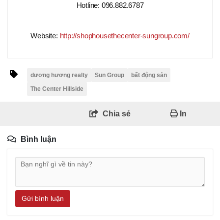
Hotline: 096.882.6787
Website:
http://shophousethecenter-sungroup.com/
dương hương realty
Sun Group
bất động sản
The Center Hillside
Chia sẻ
In
Bình luận
Gửi bình luận