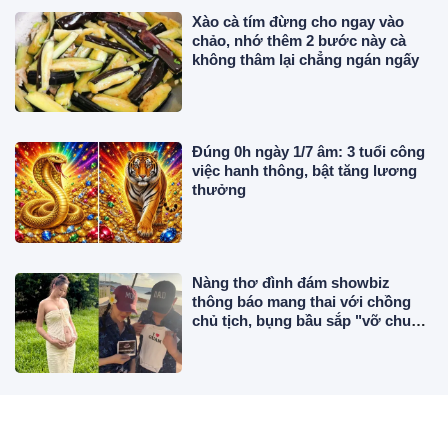
Xào cà tím đừng cho ngay vào
chảo, nhớ thêm 2 bước này cà
không thâm lại chẳng ngán ngấy
Đúng 0h ngày 1/7 âm: 3 tuổi công
việc hanh thông, bật tăng lương
thưởng
Nàng thơ đình đám showbiz
thông báo mang thai với chồng
chủ tịch, bụng bầu sắp "vỡ chum"
vẫn đẹp động lòng người
Từ 10/8 đến Trung Thu: 3 tuổi trả
sạch nợ nần, tiền bạc khởi sắc