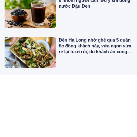
6 nhóm người cần lưu ý khi uống
nước Đậu Đen
Đến Hạ Long nhớ ghé qua 5 quán
ốc đông khách này, vừa ngon vừa
rẻ lại tươi rói, du khách ăn xong
vẫn thòm thèm
Từ 11/8 đến 21/8: 3 tuổi xông việc
xuôi thuận, tiền bạc khởi sắc
Chọn 1 ngôi sao bạn ấn tượng
nhất để xem điều gì sẽ dẫn bạn tới
thành công