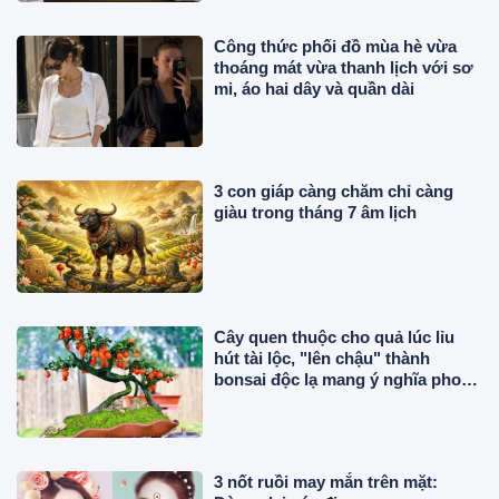
Công thức phối đồ mùa hè vừa
thoáng mát vừa thanh lịch với sơ
mi, áo hai dây và quần dài
3 con giáp càng chăm chỉ càng
giàu trong tháng 7 âm lịch
Cây quen thuộc cho quả lúc lỉu
hút tài lộc, "lên chậu" thành
bonsai độc lạ mang ý nghĩa phong
thủy, có cây giá gần 1 tỷ đồng
3 nốt ruồi may mắn trên mặt: