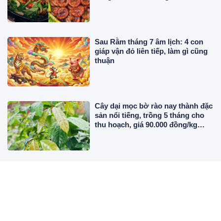
Sau Rằm tháng 7 âm lịch: 4 con
giáp vận đỏ liên tiếp, làm gì cũng
thuận
Cây dại mọc bờ rào nay thành đặc
sản nổi tiếng, trồng 5 tháng cho
thu hoạch, giá 90.000 đồng/kg
được người thành phố săn lùng
Sáng thứ Sáu ngày 7/8: 3 tuổi
Trúng Số Độc Đắc, đổi đời giàu to