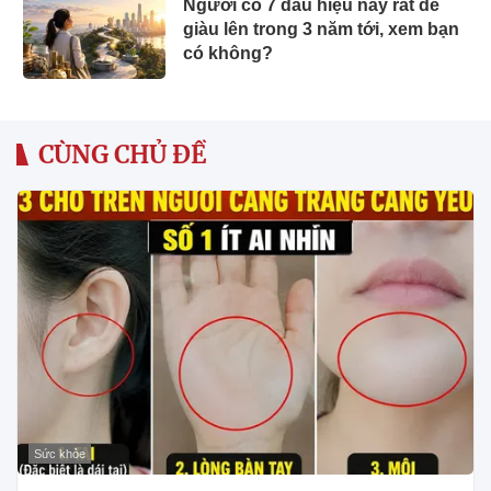
Người có 7 dấu hiệu này rất dễ
giàu lên trong 3 năm tới, xem bạn
có không?
CÙNG CHỦ ĐỀ
Sức khỏe