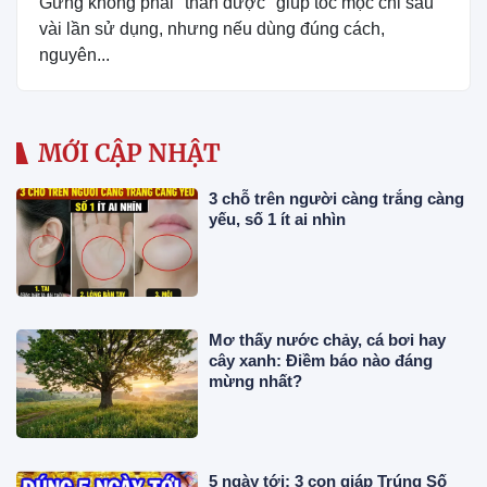
Gừng không phải "thần dược" giúp tóc mọc chỉ sau
vài lần sử dụng, nhưng nếu dùng đúng cách,
nguyên...
MỚI CẬP NHẬT
3 chỗ trên người càng trắng càng
yếu, số 1 ít ai nhìn
Mơ thấy nước chảy, cá bơi hay
cây xanh: Điềm báo nào đáng
mừng nhất?
5 ngày tới: 3 con giáp Trúng Số