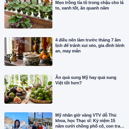
Mẹo trồng tía tô trong chậu cho lá
to, xanh tốt, ăn quanh năm
4 điều nên làm trước tháng 7 âm
lịch để tránh xui xẻo, gia đình bình
an, may mắn
Ăn quả sung Mỹ hay quả sung
Việt tốt hơn?
Mỹ nhân giờ vàng VTV đỗ Thủ
khoa, học Thạc sĩ: Kỷ niệm 15
năm cưới chồng phố cổ, con trai