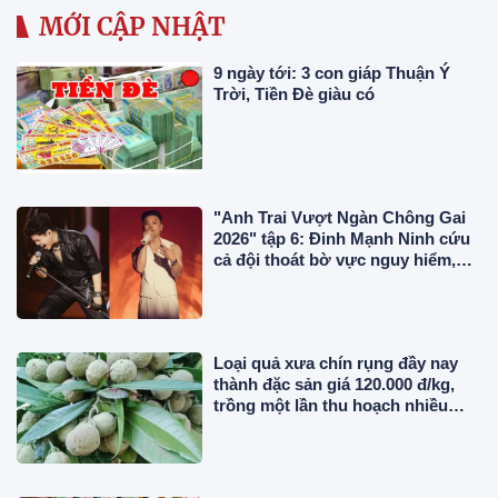
MỚI CẬP NHẬT
9 ngày tới: 3 con giáp Thuận Ý
Trời, Tiền Đè giàu có
"Anh Trai Vượt Ngàn Chông Gai
2026" tập 6: Đinh Mạnh Ninh cứu
cả đội thoát bờ vực nguy hiểm,
chính thức công bố 2 concert
Loại quả xưa chín rụng đầy nay
thành đặc sản giá 120.000 đ/kg,
trồng một lần thu hoạch nhiều
năm, du khách thích mê