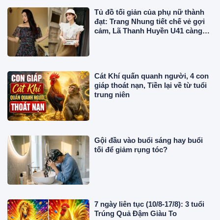
Tủ đồ tối giản của phụ nữ thành
đạt: Trang Nhung tiết chế vẻ gợi
cảm, Lã Thanh Huyền U41 càng
mặc thanh lịch càng cuốn hút
Cát Khí quấn quanh người, 4 con
giáp thoát nạn, Tiền lại về từ tuổi
trung niên
Gội đầu vào buổi sáng hay buổi
tối để giảm rụng tóc?
7 ngày liên tục (10/8-17/8): 3 tuổi
Trúng Quả Đậm Giàu To