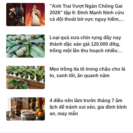
"Anh Trai Vượt Ngàn Chông Gai
2026" tập 6: Đinh Mạnh Ninh cứu
cả đội thoát bờ vực nguy hiểm,
chính thức công bố 2 concert
Loại quả xưa chín rụng đầy nay
thành đặc sản giá 120.000 đ/kg,
trồng một lần thu hoạch nhiều
năm, du khách thích mê
Mẹo trồng tía tô trong chậu cho lá
to, xanh tốt, ăn quanh năm
4 điều nên làm trước tháng 7 âm
lịch để tránh xui xẻo, gia đình bình
an, may mắn