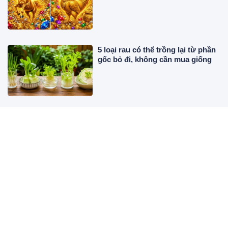
5 loại rau có thể trồng lại từ phần
gốc bỏ đi, không cần mua giống
Bác sĩ chỉ ra 4 loại đồ uống tự
nhiên giúp giảm axit uric
Từ nay tới hết tháng 8, 3 cung
hoàng đạo Dễ Mất Tiền To nếu
thiếu Bình Tĩnh