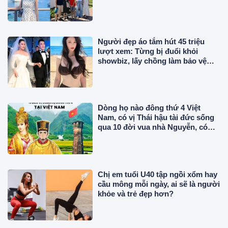
tốt nghiệp ở Mỹ
Người đẹp áo tắm hút 45 triệu
lượt xem: Từng bị đuổi khỏi
showbiz, lấy chồng làm bảo vệ
lương 43 triệu/tháng
Dòng họ nào đông thứ 4 Việt
Nam, có vị Thái hậu tài đức sống
qua 10 đời vua nhà Nguyễn, có
công trong sử Việt?
Chị em tuổi U40 tập ngồi xổm hay
cầu mông mỗi ngày, ai sẽ là người
khỏe và trẻ đẹp hơn?