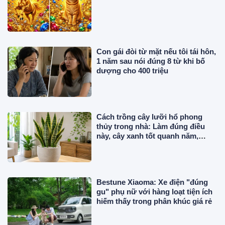
Con gái đòi từ mặt nếu tôi tái hôn,
1 năm sau nói đúng 8 từ khi bố
dượng cho 400 triệu
Cách trồng cây lưỡi hổ phong
thủy trong nhà: Làm đúng điều
này, cây xanh tốt quanh năm,
không vàng lá
Bestune Xiaoma: Xe điện "đúng
gu" phụ nữ với hàng loạt tiện ích
hiếm thấy trong phân khúc giá rẻ