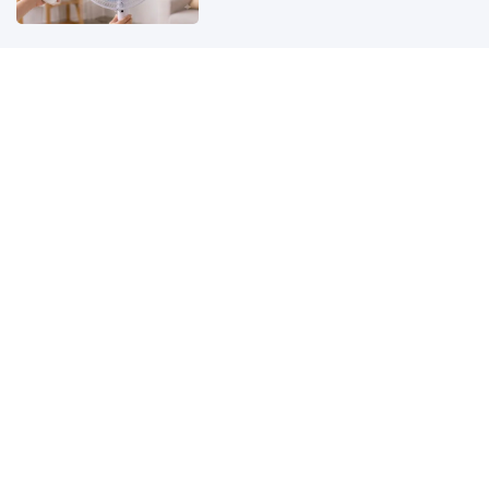
Giá xăng dầu hôm nay 7/8: Dầu
thế giới đảo chiều tăng, giá xăng
trong nước có thể tiếp tục giảm
Đi siêu âm bác sĩ thông báo thai
nhi không có tay chân, người mẹ
vẫn quyết sinh con giờ đứa trẻ
như thiên thần
Bé gái 7 tháng tuổi mắc viêm não,
bác sĩ cảnh báo điều bố mẹ tuyệt
đối không được chủ quan