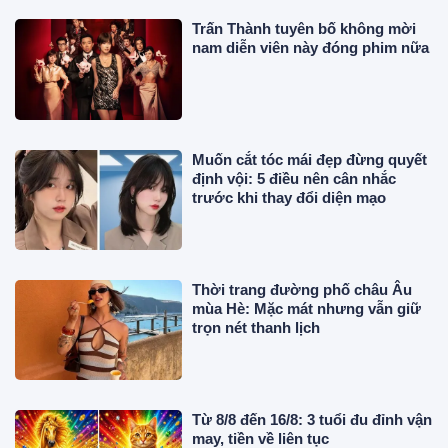
Trấn Thành tuyên bố không mời
nam diễn viên này đóng phim nữa
Muốn cắt tóc mái đẹp đừng quyết
định vội: 5 điều nên cân nhắc
trước khi thay đổi diện mạo
Thời trang đường phố châu Âu
mùa Hè: Mặc mát nhưng vẫn giữ
trọn nét thanh lịch
Từ 8/8 đến 16/8: 3 tuổi đu đỉnh vận
may, tiền về liên tục