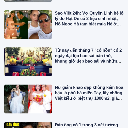
Sao Việt 24h: Vợ Quyền Linh hé lộ
lý do Hạt Dẻ có 2 tiệc sinh nhật;
Hồ Ngọc Hà tạm biệt mùa Hè ở
châu Âu
Từ nay đến tháng 7 "cô hồn" có 2
ngày đại lộc bao sái bàn thờ,
khung giờ đẹp bao sái và những
điều đại kỵ để đón tài lộc
Nữ giám khảo đẹp không kém hoa
hậu là phú bà miền Tây, lấy chồng
Việt kiều ở biệt thự 1000m2, giản
dị không đồ hiệu
Đàn ông có 1 trong 3 nét tướng