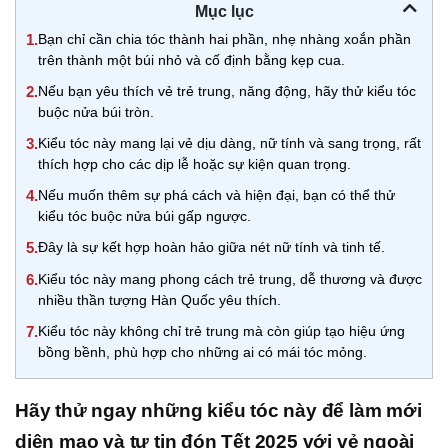
Mục lục
1.
Bạn chỉ cần chia tóc thành hai phần, nhẹ nhàng xoắn phần
trên thành một búi nhỏ và cố định bằng kẹp cua.
2.
Nếu bạn yêu thích vẻ trẻ trung, năng động, hãy thử kiểu tóc
buộc nửa búi tròn.
3.
Kiểu tóc này mang lại vẻ dịu dàng, nữ tính và sang trọng, rất
thích hợp cho các dịp lễ hoặc sự kiện quan trọng.
4.
Nếu muốn thêm sự phá cách và hiện đại, bạn có thể thử
kiểu tóc buộc nửa búi gấp ngược.
5.
Đây là sự kết hợp hoàn hảo giữa nét nữ tính và tinh tế.
6.
Kiểu tóc này mang phong cách trẻ trung, dễ thương và được
nhiều thần tượng Hàn Quốc yêu thích.
7.
Kiểu tóc này không chỉ trẻ trung mà còn giúp tạo hiệu ứng
bồng bềnh, phù hợp cho những ai có mái tóc mỏng.
Hãy thử ngay những kiểu tóc này để làm mới
diện mạo và tự tin đón Tết 2025 với vẻ ngoài