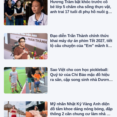
Hương Tràm bật khóc trước cô
bé lớp 5 chăm cha sống thực vật,
anh trai 17 tuổi đi phụ hồ nuôi gia
đình
Đạo diễn Trấn Thành chính thức
khai máy dự án phim Tết 2027, tiết
lộ câu chuyện của "Em" mãnh liệt
đến mức phải ưu tiên làm trước
Sao Việt cho con học pickleball:
Quý tử của Chi Bảo mặc đồ hiệu
ra sân, cặp song sinh nhà Dương
Khắc Linh chuyên nghiệp
Mỹ nhân Nhật Ký Vàng Anh diện
đồ tắm khoe dáng nóng bỏng, đập
thông 2 căn chung cư làm nhà ở,