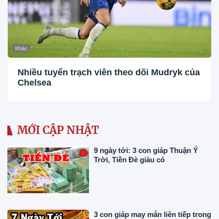
Khác
Nhiều tuyển trạch viên theo dõi Mudryk của
Chelsea
MỚI CẬP NHẬT
9 ngày tới: 3 con giáp Thuận Ý
Trời, Tiền Đè giàu có
3 con giáp may mắn liên tiếp trong