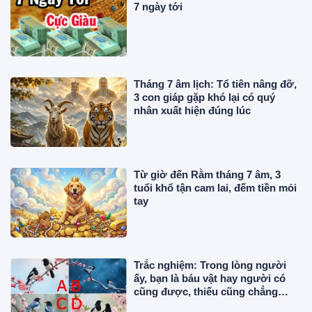
7 ngày tới
Tháng 7 âm lịch: Tổ tiên nâng đỡ,
3 con giáp gặp khó lại có quý
nhân xuất hiện đúng lúc
Từ giờ đến Rằm tháng 7 âm, 3
tuổi khổ tận cam lai, đếm tiền mỏi
tay
Trắc nghiệm: Trong lòng người
ấy, bạn là báu vật hay người có
cũng được, thiếu cũng chẳng
sao?