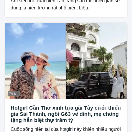
Ấm siêu tốc xuất hiện cặn trắng sau một thời gian sử
dụng là hiện tượng rất phổ biến. Liệu...
Tổ ấm
Hotgirl Cần Thơ xinh tựa gái Tây cưới thiếu
gia Sài Thành, ngồi G63 về dinh, mẹ chồng
tặng hẳn biệt thự trăm tỷ
Cuộc sống hiện tại của hotgirl này khiến nhiều người