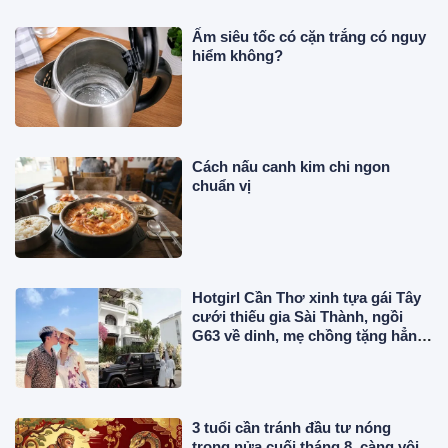
Ấm siêu tốc có cặn trắng có nguy
hiểm không?
Cách nấu canh kim chi ngon
chuẩn vị
Hotgirl Cần Thơ xinh tựa gái Tây
cưới thiếu gia Sài Thành, ngồi
G63 về dinh, mẹ chồng tặng hẳn
biệt thự trăm tỷ
3 tuổi cần tránh đầu tư nóng
trong nửa cuối tháng 8, càng vội