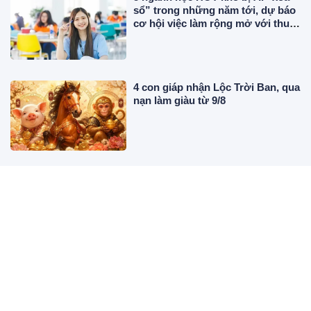
sổ” trong những năm tới, dự báo
cơ hội việc làm rộng mở với thu
nhập cao
4 con giáp nhận Lộc Trời Ban, qua
nạn làm giàu từ 9/8
Nhà có 4 dấu hiệu này giàu có 3
đời
Vì sao không nên đóng kín cửa
liên tục khi bật điều hòa?