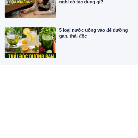
nghỉ có tác dụng gì?
5 loại nước uống vào để dưỡng
gan, thải độc
Hội tụ chuyên gia quốc tế, cập
nhật những tiến bộ mới giúp
chăm sóc thai kỳ an toàn hơn
4 dấu hiệu trong nhà được xem là
báo trước vận may sắp đến