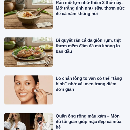
Rán mỡ lợn nhớ thêm 3 thứ này:
Mỡ trắng tinh như sữa, thơm nức
để cả năm không hôi
Bí quyết rán cá da giòn rụm, thịt
thơm mềm đậm đà mà không lo
bắn dầu
Lỗ chân lông to vẫn có thể “tàng
hình” nhờ vài mẹo trang điểm
đơn giản
Quần ống rộng màu xám – Món
đồ tối giản giúp mặc đẹp cả mùa
hè