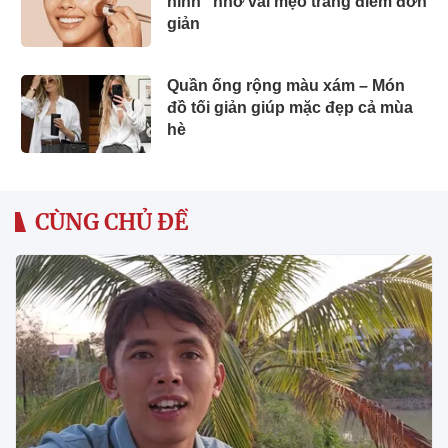
hình” nhờ vài mẹo trang điểm đơn
giản
Quần ống rộng màu xám – Món
đồ tối giản giúp mặc đẹp cả mùa
hè
CÙNG CHỦ ĐỀ