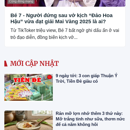
Cộng đồng mạng
Bé 7 - Người đứng sau vở kịch “Đảo Hoa
Hậu” vừa đạt giải Mai Vàng 2025 là ai?
Từ TikToker triệu view, Bé 7 bất ngờ ghi dấu ấn ở vai
trò đạo diễn, đồng biên kịch vở...
MỚI CẬP NHẬT
9 ngày tới: 3 con giáp Thuận Ý
Trời, Tiền Đè giàu có
Rán mỡ lợn nhớ thêm 3 thứ này:
Mỡ trắng tinh như sữa, thơm nức
để cả năm không hôi