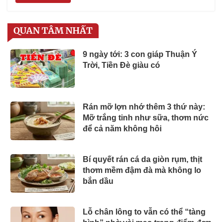
QUAN TÂM NHẤT
9 ngày tới: 3 con giáp Thuận Ý
Trời, Tiền Đè giàu có
Rán mỡ lợn nhớ thêm 3 thứ này:
Mỡ trắng tinh như sữa, thơm nức
để cả năm không hôi
Bí quyết rán cá da giòn rụm, thịt
thơm mềm đậm đà mà không lo
bắn dầu
Lỗ chân lông to vẫn có thể “tàng