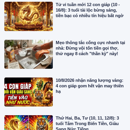
Tử vi tuần mới 12 con giáp (10 -
16/8): 3 tuổi tài lộc bừng sáng,
tiền bạc có nhiều tín hiệu bất ngờ
Mẹo thông tắc cống cực nhanh tại
nhà: Đừng vội tốn tiền gọi thợ,
thử ngay 8 cách "thần kỳ" này!
10/8/2026 nhận năng lượng vàng:
4 con giáp gom hết vận may thiên
hạ
Thứ Hai, Ba, Tư (10, 11, 12/8): 3
tuổi Tắm Trong Biển Tiền, Giàu
Sang Nức Tiếng