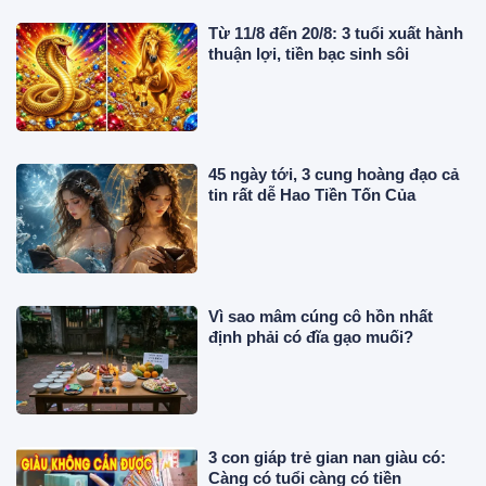
Từ 11/8 đến 20/8: 3 tuổi xuất hành
thuận lợi, tiền bạc sinh sôi
45 ngày tới, 3 cung hoàng đạo cả
tin rất dễ Hao Tiền Tốn Của
Vì sao mâm cúng cô hồn nhất
định phải có đĩa gạo muối?
3 con giáp trẻ gian nan giàu có:
Càng có tuổi càng có tiền