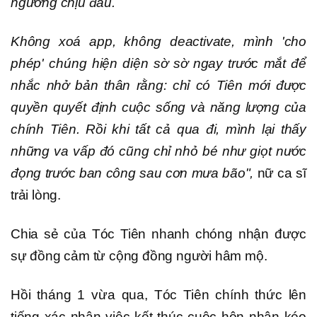
ngưỡng chịu đau.
Không xoá app, không deactivate, mình 'cho
phép' chúng hiện diện sờ sờ ngay trước mắt để
nhắc nhở bản thân rằng: chỉ có Tiên mới được
quyền quyết định cuộc sống và năng lượng của
chính Tiên. Rồi khi tất cả qua đi, mình lại thấy
những va vấp đó cũng chỉ nhỏ bé như giọt nước
đọng trước ban công sau cơn mưa bão",
nữ ca sĩ
trải lòng.
Chia sẻ của Tóc Tiên nhanh chóng nhận được
sự đồng cảm từ cộng đồng người hâm mộ.
Hồi tháng 1 vừa qua, Tóc Tiên chính thức lên
tiếng xác nhận việc kết thúc cuộc hôn nhân kéo