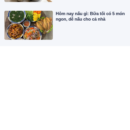
Hôm nay nấu gì: Bữa tối có 5 món
ngon, dễ nấu cho cả nhà
3 con giáp tiền về như nước trong
tháng 7 âm lịch
Trắc nghiệm tâm lý: Bạn muốn
ngồi trên chiếc khinh khí cầu nào
nhất?
Bệnh tim mạch có thể phòng