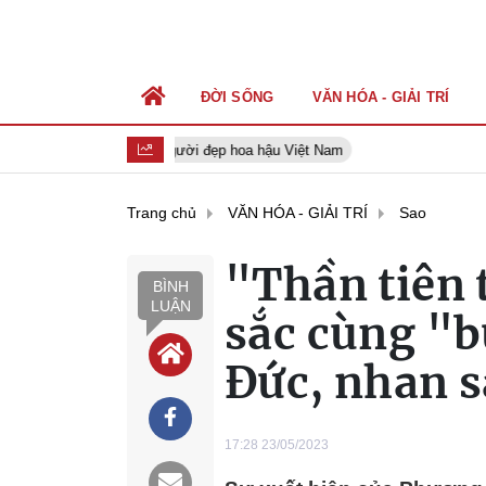
ĐỜI SỐNG
VĂN HÓA - GIẢI TRÍ
Người đẹp hoa hậu Việt Nam
Trang chủ
VĂN HÓA - GIẢI TRÍ
Sao
"Thần tiên 
BÌNH
LUẬN
sắc cùng "b
Đức, nhan s
17:28 23/05/2023