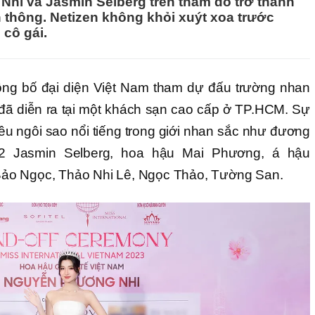
Nhi và Jasmin Selberg trên thảm đỏ trở thành
 thông. Netizen không khỏi xuýt xoa trước
 cô gái.
ông bố đại diện Việt Nam tham dự đấu trường nhan
 đã diễn ra tại một khách sạn cao cấp ở TP.HCM. Sự
iều ngôi sao nổi tiếng trong giới nhan sắc như đương
022 Jasmin Selberg, hoa hậu Mai Phương, á hậu
ảo Ngọc, Thảo Nhi Lê, Ngọc Thảo, Tường San.