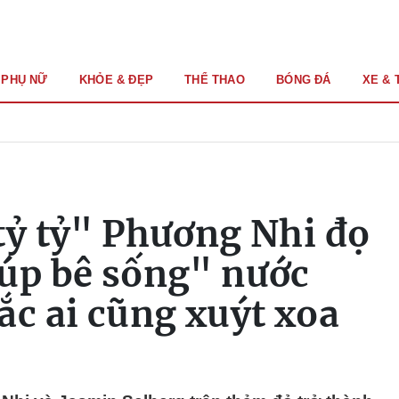
PHỤ NỮ
KHỎE & ĐẸP
THỂ THAO
BÓNG ĐÁ
XE & 
tỷ tỷ" Phương Nhi đọ
úp bê sống" nước
ắc ai cũng xuýt xoa