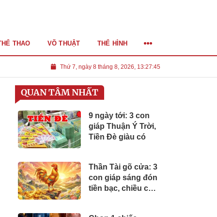
THỂ THAO
VÕ THUẬT
THỂ HÌNH
Thứ 7, ngày 8 tháng 8, 2026, 13:27:47
QUAN TÂM NHẤT
9 ngày tới: 3 con
giáp Thuận Ý Trời,
Tiền Đè giàu có
Thần Tài gõ cửa: 3
con giáp sáng đón
tiền bạc, chiều có
tin vui