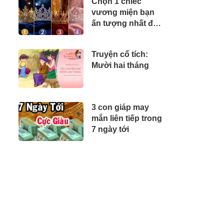
Chọn 1 chiếc
vương miện bạn
ấn tượng nhất để
xem “mệnh giàu
sang” của bạn thế
Truyện cổ tích:
nào
Mười hai tháng
3 con giáp may
mắn liên tiếp trong
7 ngày tới