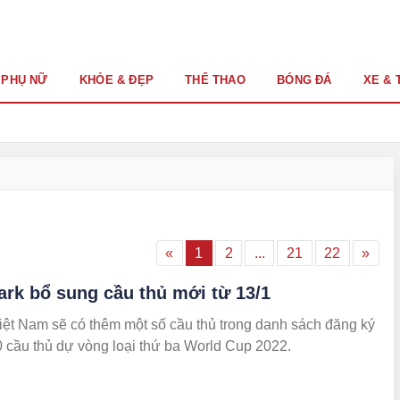
PHỤ NỮ
KHỎE & ĐẸP
THỂ THAO
BÓNG ĐÁ
XE & 
«
1
2
...
21
22
»
ark bổ sung cầu thủ mới từ 13/1
ệt Nam sẽ có thêm một số cầu thủ trong danh sách đăng ký
 cầu thủ dự vòng loại thứ ba World Cup 2022.