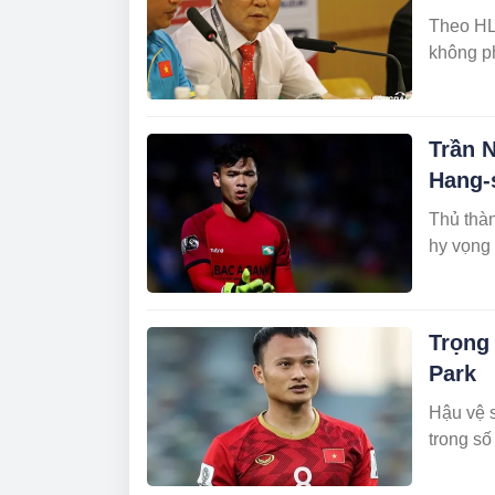
Theo HL
không ph
Trần N
Hang-
Thủ thà
hy vọng 
Trọng 
Park
Hậu vệ s
trong số