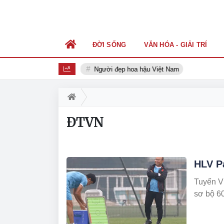
ĐỜI SỐNG
VĂN HÓA - GIẢI TRÍ
Người đẹp hoa hậu Việt Nam
ĐTVN
HLV P
Tuyển Vi
sơ bộ 60