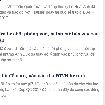
 tịch VFF Trần Quốc Tuấn và Tổng thư ký Lê Hoài Anh đã
gặp và trao đổi với Kiatisak ngay tại buổi lễ trao giải AFF
2017.
ức từ chối phỏng vấn, bị fan nữ bủa vây sau
ập
ã được chỉ định là cầu thủ trả lời phỏng vấn sau buổi tập
hế nhưng Anh Đức đã thay đổi ý định vào phút chót và rời
 tập sớm nhất.
đội để chơi, các cầu thủ ĐTVN tươi rói
ổi tập chiều nay (07/10), những cầu thủ bận đá cho câu lạc
vòng bán kết Cúp QG 2017 đã hội quân đầy đủ cùng các đồng
TQG.