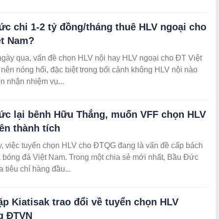
ức chi 1-2 tỷ đồng/tháng thuê HLV ngoại cho
ệt Nam?
gày qua, vấn đề chọn HLV nội hay HLV ngoại cho ĐT Việt
nên nóng hổi, đặc biệt trong bối cảnh không HLV nội nào
n nhận nhiệm vụ...
ức lại bênh Hữu Thắng, muốn VFF chọn HLV
ên thành tích
y, việc tuyển chọn HLV cho ĐTQG đang là vấn đề cấp bách
a bóng đá Việt Nam. Trong một chia sẻ mới nhất, Bầu Đức
a tiêu chí hàng đầu...
p Kiatisak trao đổi về tuyển chọn HLV
g ĐTVN