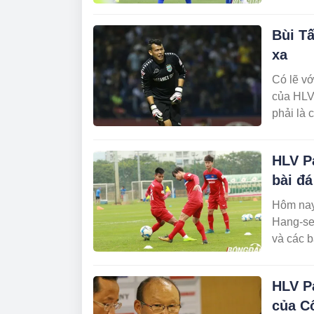
Bùi Tấ
xa
Có lẽ vớ
của HLV
phải là 
HLV P
bài đ
Hôm nay 
Hang-seo
và các b
HLV P
của C