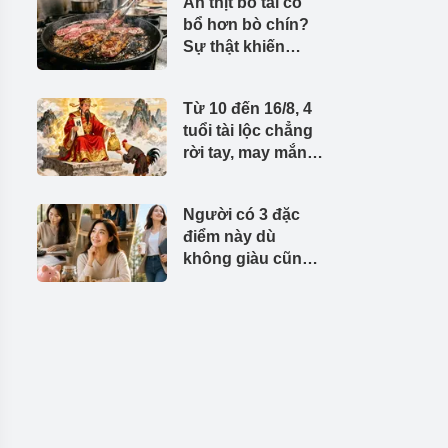
Ăn thịt bò tái có
bổ hơn bò chín?
Sự thật khiến
nhiều người bất
ngờ
Từ 10 đến 16/8, 4
tuổi tài lộc chẳng
rời tay, may mắn
nhất tuần
Người có 3 đặc
điểm này dù
không giàu cũng ít
khi khốn khó về
tiền