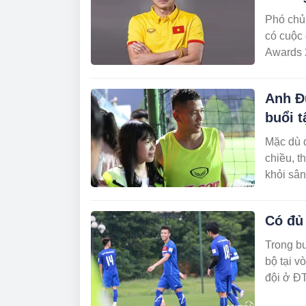
Phó chủ
có cuộc 
Awards 
Anh Đ
buổi t
Mặc dù đ
chiều, t
khỏi sân
Có đủ 
Trong bu
bộ tại 
đội ở Đ