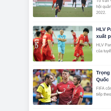
Tô Văn V
hội quân
2022.
HLV P
xuất p
HLV Par
của tuyể
Trọng 
Quốc
FIFA côn
tiếp the