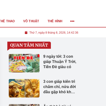
THỂ THAO
VÕ THUẬT
THỂ HÌNH
Thứ 7, ngày 8 tháng 8, 2026, 14:42:37
QUAN TÂM NHẤT
9 ngày tới: 3 con
giáp Thuận Ý Trời,
Tiền Đè giàu có
3 con giáp kiên trì
chăm chỉ, nửa đời
đầu gặp khó khăn,
từ tuổi 45 Giàu
Như Vũ Bão