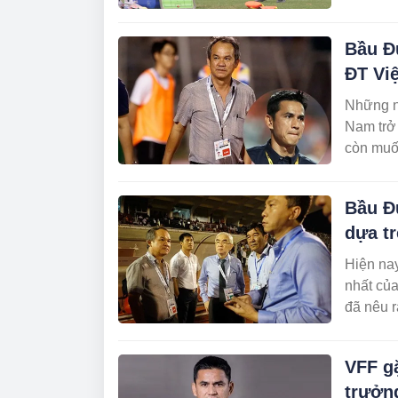
Bầu Đ
ĐT Vi
Những n
Nam trở 
còn muố
Bầu Đ
dựa tr
Hiện na
nhất củ
đã nêu r
VFF gặ
trưởn