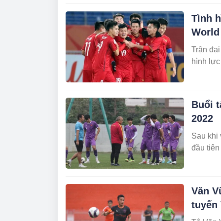
Tình 
World
Trận đại
hình lực
Buổi t
2022
Sau khi 
đầu tiên
Văn V
tuyển