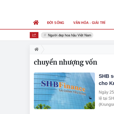
ĐỜI SỐNG
VĂN HÓA - GIẢI TRÍ
Người đẹp hoa hậu Việt Nam
chuyển nhượng vốn
SHB s
cho K
Ngày 25
lệ tại 
(Krungsr
MUFG – 