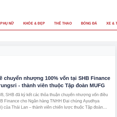
PHỤ NỮ
KHỎE & ĐẸP
THỂ THAO
BÓNG ĐÁ
XE & 
ẽ chuyển nhượng 100% vốn tại SHB Finance
rungsri - thành viên thuộc Tập đoàn MUFG
/8, SHB đã ký kết các thỏa thuận chuyển nhượng vốn điều
SHB Finance cho Ngân hàng TNHH Đại chúng Ayudhya
i) của Thái Lan – thành viên chiến lược thuộc Tập đoàn
Nhật Bản.