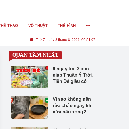
THỂ THAO
VÕ THUẬT
THỂ HÌNH
Thứ 7, ngày 8 tháng 8, 2026, 06:51:08
QUAN TÂM NHẤT
9 ngày tới: 3 con
giáp Thuận Ý Trời,
Tiền Đè giàu có
Vì sao không nên
rửa chảo ngay khi
vừa nấu xong?