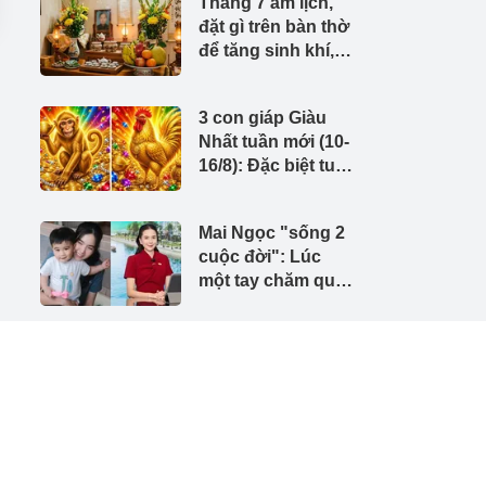
Tháng 7 âm lịch,
đặt gì trên bàn thờ
để tăng sinh khí,
gia đình thêm bình
an?
3 con giáp Giàu
Nhất tuần mới (10-
16/8): Đặc biệt tuổi
số 2
Mai Ngọc "sống 2
cuộc đời": Lúc
một tay chăm quý
tử khi vắng bác
giúp việc, lúc làm
MC sang chảnh
ÊN HỆ QUẢNG CÁO