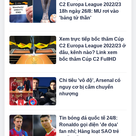
C2 Europa League 2022/23
18h ngày 26/8: MU rơi vào
'bảng tử thần'
Xem trực tiếp bốc thăm Cúp
C2 Europa League 2022/23 ở
đâu, kênh nào? Link xem
bốc thăm Cúp C2 FullHD
Chi tiêu 'vô độ', Arsenal có
nguy cơ bị cấm chuyển
nhượng
Tin bóng đá quốc tế 24/8:
Ronaldo gọi điện 'đe dọa'
fan nhí; Hàng loạt SAO trẻ