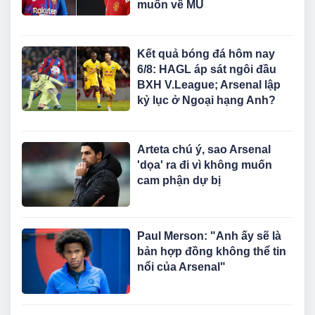
muốn về MU
Kết quả bóng đá hôm nay
6/8: HAGL áp sát ngôi đầu
BXH V.League; Arsenal lập
kỷ lục ở Ngoại hạng Anh?
Arteta chú ý, sao Arsenal
'dọa' ra đi vì không muốn
cam phận dự bị
Paul Merson: "Anh ấy sẽ là
bản hợp đồng không thể tin
nổi của Arsenal"