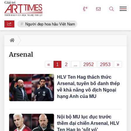
Người đẹp hoa hậu Việt Nam
Arsenal
«
1
2
...
2952
2953
»
HLV Ten Hag thách thức
Arsenal, tuyên bố đanh thép
về khả năng vô địch Ngoại
hạng Anh của MU
Nội bộ MU lục đục trước
thềm đại chiến Arsenal, HLV
Ten Hag lo 'sốt vó'