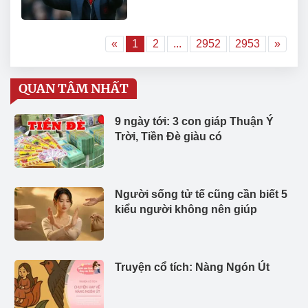
«
1
2
...
2952
2953
»
QUAN TÂM NHẤT
9 ngày tới: 3 con giáp Thuận Ý
Trời, Tiền Đè giàu có
Người sống tử tế cũng cần biết 5
kiểu người không nên giúp
Truyện cổ tích: Nàng Ngón Út