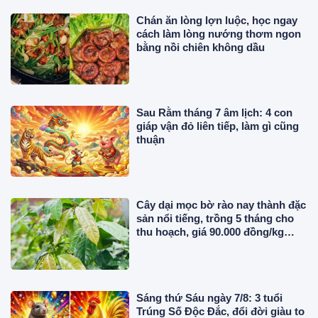
Chán ăn lòng lợn luộc, học ngay
cách làm lòng nướng thơm ngon
bằng nồi chiên không dầu
Sau Rằm tháng 7 âm lịch: 4 con
giáp vận đỏ liên tiếp, làm gì cũng
thuận
Cây dại mọc bờ rào nay thành đặc
sản nổi tiếng, trồng 5 tháng cho
thu hoạch, giá 90.000 đồng/kg
được người thành phố săn lùng
Sáng thứ Sáu ngày 7/8: 3 tuổi
Trúng Số Độc Đắc, đổi đời giàu to