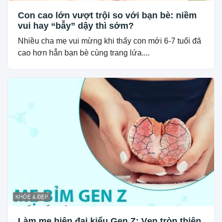
Con cao lớn vượt trội so với bạn bè: niềm
vui hay “bẫy” dậy thì sớm?
Nhiều cha mẹ vui mừng khi thấy con mới 6-7 tuổi đã
cao hơn hẳn bạn bè cùng trang lứa....
KHỎE & ĐẸP
Làm mẹ hiện đại kiểu Gen Z: Vẹn tròn thiên