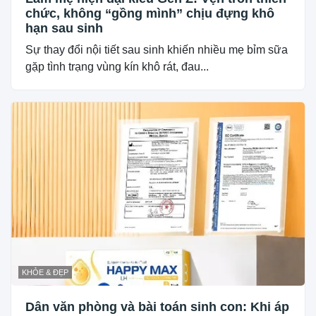
chức, không “gồng mình” chịu đựng khô
hạn sau sinh
Sự thay đổi nội tiết sau sinh khiến nhiều mẹ bỉm sữa
gặp tình trạng vùng kín khô rát, đau...
KHỎE & ĐẸP
Dân văn phòng và bài toán sinh con: Khi áp