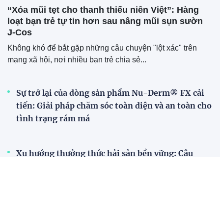
“Xóa mũi tẹt cho thanh thiếu niên Việt”: Hàng
loạt bạn trẻ tự tin hơn sau nâng mũi sụn sườn
J-Cos
Không khó để bắt gặp những câu chuyện "lột xác" trên
mạng xã hội, nơi nhiều bạn trẻ chia sẻ...
Sự trở lại của dòng sản phẩm Nu-Derm® FX cải
tiến: Giải pháp chăm sóc toàn diện và an toàn cho
tình trạng rám má
Xu hướng thưởng thức hải sản bền vững: Câu
chuyện từ những chú tôm hùm vùng Đông Bắc Mỹ
Thẩm mỹ Linh Anh tiên phong ứng dụng
Personal 4K Color trong phun môi cá nhân hóa