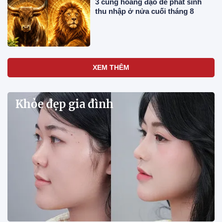
3 cung hoàng đạo dễ phát sinh
thu nhập ở nửa cuối tháng 8
XEM THÊM
Khỏe đẹp gia đình