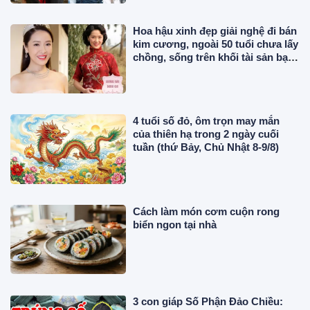
Hoa hậu xinh đẹp giải nghệ đi bán
kim cương, ngoài 50 tuổi chưa lấy
chồng, sống trên khối tài sản bạc
tỷ
4 tuổi số đỏ, ôm trọn may mắn
của thiên hạ trong 2 ngày cuối
tuần (thứ Bảy, Chủ Nhật 8-9/8)
Cách làm món cơm cuộn rong
biển ngon tại nhà
3 con giáp Số Phận Đảo Chiều: