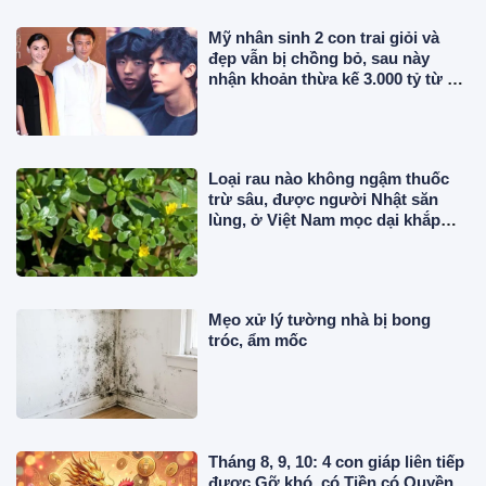
Mỹ nhân sinh 2 con trai giỏi và
đẹp vẫn bị chồng bỏ, sau này
nhận khoản thừa kế 3.000 tỷ từ bố
chồng cũ
Loại rau nào không ngậm thuốc
trừ sâu, được người Nhật săn
lùng, ở Việt Nam mọc dại khắp
nơi, giá rẻ bất ngờ?
Mẹo xử lý tường nhà bị bong
tróc, ẩm mốc
Tháng 8, 9, 10: 4 con giáp liên tiếp
được Gỡ khó, có Tiền có Quyền