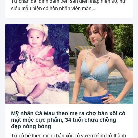
Từ chân dài đình đám trên sàn diễn thập niên 90, nữ
siêu mẫu hiện có hôn nhân viên mãn,...
Sao
Mỹ nhân Cà Mau theo mẹ ra chợ bán xôi có
mặt mộc cực phẩm, 34 tuổi chưa chồng
đẹp nóng bỏng
Từ cô bé theo mẹ đi bán xôi, cô vươn mình trở thành