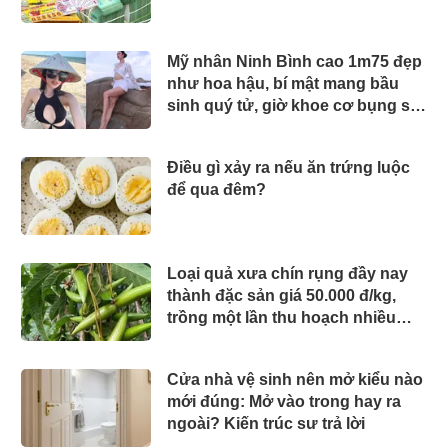
Mỹ nhân Ninh Bình cao 1m75 đẹp
như hoa hậu, bí mật mang bầu
sinh quý tử, giờ khoe cơ bụng số
11 cực phẩm
Điều gì xảy ra nếu ăn trứng luộc
để qua đêm?
Loại quả xưa chín rụng đầy nay
thành đặc sản giá 50.000 đ/kg,
trồng một lần thu hoạch nhiều
năm, chị em thành phố săn lùng
Cửa nhà vệ sinh nên mở kiểu nào
mới đúng: Mở vào trong hay ra
ngoài? Kiến trúc sư trả lời