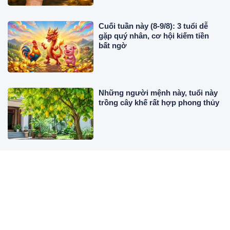
Cuối tuần này (8-9/8): 3 tuổi dễ
gặp quý nhân, cơ hội kiếm tiền
bất ngờ
Những người mệnh này, tuổi này
trồng cây khế rất hợp phong thủy
Vì sao tủ lạnh nhìn thì sạch mà
vẫn có mùi hôi?
Tháng 7 âm càng nhớ lời người