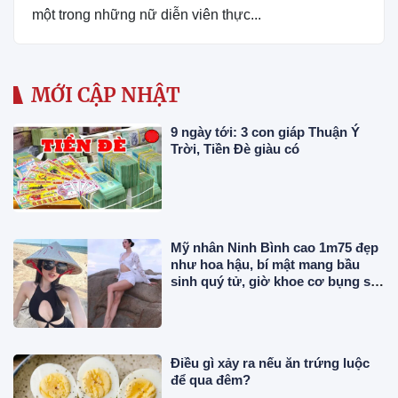
một trong những nữ diễn viên thực...
MỚI CẬP NHẬT
9 ngày tới: 3 con giáp Thuận Ý
Trời, Tiền Đè giàu có
Mỹ nhân Ninh Bình cao 1m75 đẹp
như hoa hậu, bí mật mang bầu
sinh quý tử, giờ khoe cơ bụng số
11 cực phẩm
Điều gì xảy ra nếu ăn trứng luộc
để qua đêm?