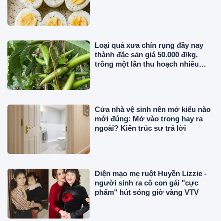
Loại quả xưa chín rụng đầy nay
thành đặc sản giá 50.000 đ/kg,
trồng một lần thu hoạch nhiều
năm, chị em thành phố săn lùng
Cửa nhà vệ sinh nên mở kiểu nào
mới đúng: Mở vào trong hay ra
ngoài? Kiến trúc sư trả lời
Diện mạo mẹ ruột Huyền Lizzie -
người sinh ra cô con gái "cực
phẩm" hút sóng giờ vàng VTV