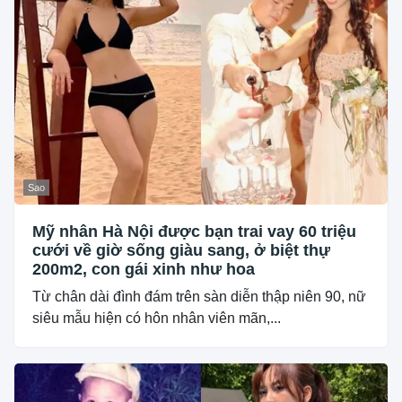
Sao
Mỹ nhân Hà Nội được bạn trai vay 60 triệu
cưới về giờ sống giàu sang, ở biệt thự
200m2, con gái xinh như hoa
Từ chân dài đình đám trên sàn diễn thập niên 90, nữ
siêu mẫu hiện có hôn nhân viên mãn,...