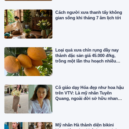
Cách người xưa thanh tẩy không
gian sống khi tháng 7 âm lịch tới
Loại quả xưa chín rụng đầy nay
thành đặc sản giá 45.000 đ/kg,
trồng một lần thu hoạch nhiều
năm, tốt cho sức khỏe
Cô giáo dạy Hóa đẹp như hoa hậu
trên VTV: Là mỹ nhân Tuyên
Quang, ngoài đời sở hữu nhan
sắc thế nào?
Mỹ nhân Hà thành diện bikini