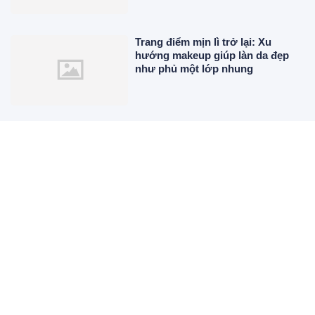
Trang điểm mịn lì trở lại: Xu
hướng makeup giúp làn da đẹp
như phủ một lớp nhung
6 công thức váy ngắn giúp nàng
ghi điểm với phong cách tiểu thư
mùa hè
Bọt nổi khi nấu canh là gì? Có
phải cứ hớt bỏ là đúng?