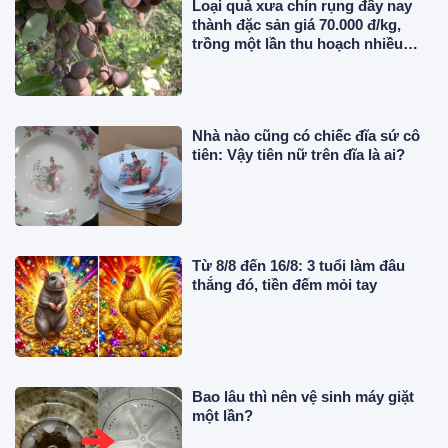
Loại quả xưa chín rụng đầy nay
thành đặc sản giá 70.000 đ/kg,
trồng một lần thu hoạch nhiều
năm, người thành phố thích mê
Nhà nào cũng có chiếc đĩa sứ cô
tiên: Vậy tiên nữ trên đĩa là ai?
Từ 8/8 đến 16/8: 3 tuổi làm đâu
thắng đó, tiền đếm mỏi tay
Bao lâu thì nên vệ sinh máy giặt
một lần?