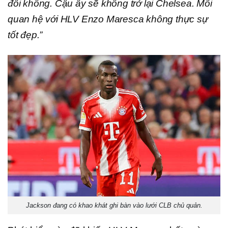
đối không. Cậu ấy sẽ không trở lại Chelsea. Mối
quan hệ với HLV Enzo Maresca không thực sự
tốt đẹp.”
Jackson đang có khao khát ghi bàn vào lưới CLB chủ quản.