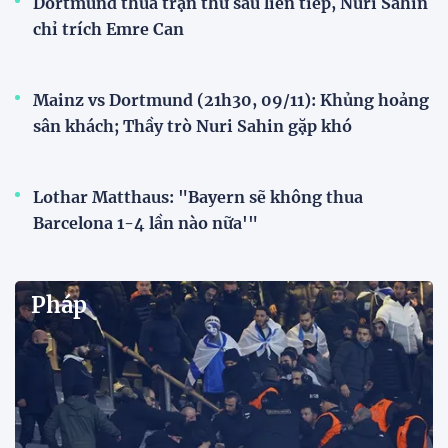
Dortmund thua trận thứ sáu liên tiếp, Nuri Sahin
chỉ trích Emre Can
Mainz vs Dortmund (21h30, 09/11): Khủng hoảng
sân khách; Thầy trò Nuri Sahin gặp khó
Lothar Matthaus: "Bayern sẽ không thua
Barcelona 1-4 lần nào nữa'"
Pháp