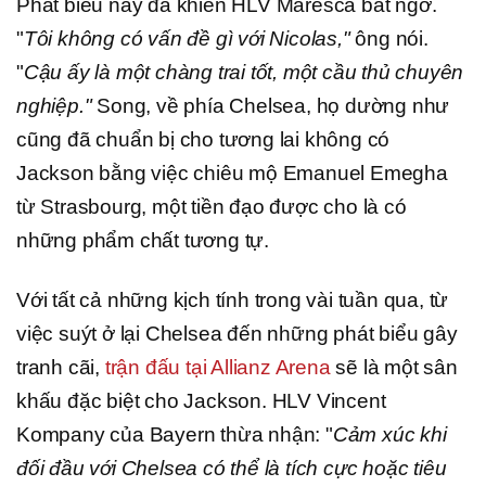
Phát biểu này đã khiến HLV Maresca bất ngờ.
"
Tôi không có vấn đề gì với Nicolas,"
ông nói.
"
Cậu ấy là một chàng trai tốt, một cầu thủ chuyên
nghiệp."
Song, về phía Chelsea, họ dường như
cũng đã chuẩn bị cho tương lai không có
Jackson bằng việc chiêu mộ Emanuel Emegha
từ Strasbourg, một tiền đạo được cho là có
những phẩm chất tương tự.
Với tất cả những kịch tính trong vài tuần qua, từ
việc suýt ở lại Chelsea đến những phát biểu gây
tranh cãi,
trận đấu tại Allianz Arena
sẽ là một sân
khấu đặc biệt cho Jackson. HLV Vincent
Kompany của Bayern thừa nhận: "
Cảm xúc khi
đối đầu với Chelsea có thể là tích cực hoặc tiêu