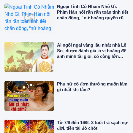
Ngoại Tình Có Nhằm Nhò Gì:
Phim Hàn nổi rần rần toàn tình tiết
chấn động, “nữ hoàng quyến rũ”
đẹp điên đảo ở tuổi 56
Ai ngồi ngai vàng lâu nhất nhà Lê
Sơ, được đánh giá là vị hoàng đế
anh minh tài giỏi, có công lớn
trong sử Việt?
Phụ nữ cô đơn thường muốn làm
gì nhất khi tắm?
Từ 7/8 đến 16/8: 3 tuổi trả sạch nợ
đời, tiền tài đỏ chót