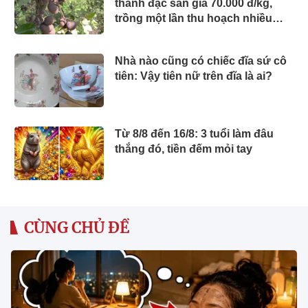
thành đặc sản giá 70.000 đ/kg,
trồng một lần thu hoạch nhiều
năm, người thành phố thích mê
Nhà nào cũng có chiếc đĩa sứ cô
tiên: Vậy tiên nữ trên đĩa là ai?
Từ 8/8 đến 16/8: 3 tuổi làm đâu
thắng đó, tiền đếm mỏi tay
CÙNG CHỦ ĐỀ