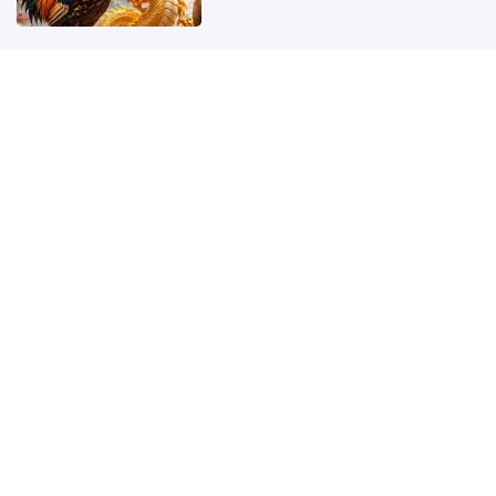
3 con giáp càng im lặng càng phát
tài từ nay đến cuối tháng 8: Càng
kín tiếng, tiền bạc càng dễ khởi
sắc
Đồ cốc, chén, bát dùng một lần có
thể dùng lại 1-2 lần nữa không?
Chuyên gia chỉ rõ khi nào nên bỏ
ngay
3 chỗ trên người càng trắng càng
yếu, số 1 ít ai nhìn