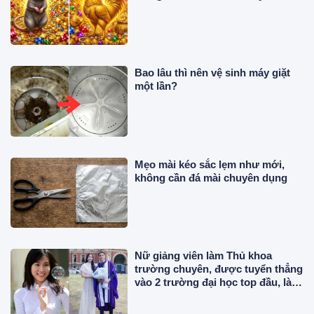
Bao lâu thì nên vệ sinh máy giặt
một lần?
Mẹo mài kéo sắc lẹm như mới,
không cần đá mài chuyên dụng
Nữ giảng viên làm Thủ khoa
trường chuyên, được tuyển thẳng
vào 2 trường đại học top đầu, là Á
hậu lấy chồng gia thế