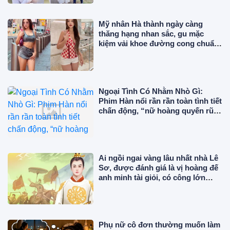
Mỹ nhân Hà thành ngày càng
thăng hạng nhan sắc, gu mặc
kiệm vải khoe đường cong chuẩn
"phú bà" giữa trời Âu
Ngoại Tình Có Nhằm Nhò Gì:
Phim Hàn nổi rần rần toàn tình tiết
chấn động, “nữ hoàng quyến rũ”
đẹp điên đảo ở tuổi 56
Ai ngồi ngai vàng lâu nhất nhà Lê
Sơ, được đánh giá là vị hoàng đế
anh minh tài giỏi, có công lớn
trong sử Việt?
Phụ nữ cô đơn thường muốn làm