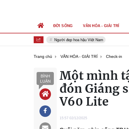
ĐỜI SỐNG
VĂN HÓA - GIẢI TRÍ
Người đẹp hoa hậu Việt Nam
Trang chủ
VĂN HÓA - GIẢI TRÍ
Check-in
Một mình tậ
BÌNH
LUẬN
đón Giáng s
V60 Lite
15:57 02/12/2025