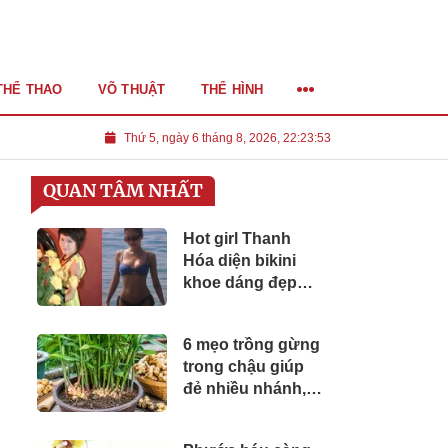
THỂ THAO
VÕ THUẬT
THỂ HÌNH
Thứ 5, ngày 6 tháng 8, 2026, 22:23:55
QUAN TÂM NHẤT
Hot girl Thanh
Hóa diện bikini
khoe dáng đẹp
mướt mắt, 36 tuổi
độc thân sống
6 mẹo trồng gừng
giàu sang như
trong chậu giúp
"phú bà"
đẻ nhiều nhánh,
củ to, vừa làm cây
cảnh đẹp vừa để