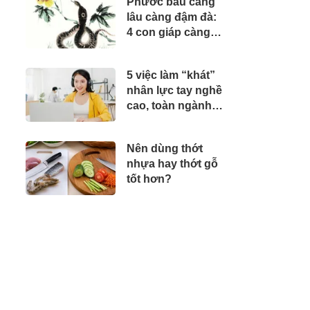
Phước báu càng
ăn
lâu càng đậm đà:
4 con giáp càng
qua năm tháng
càng vượng phát
5 việc làm “khát”
nhân lực tay nghề
cao, toàn ngành
học của tương lai,
được săn đón với
Nên dùng thớt
mức lương hậu
nhựa hay thớt gỗ
hĩnh
tốt hơn?