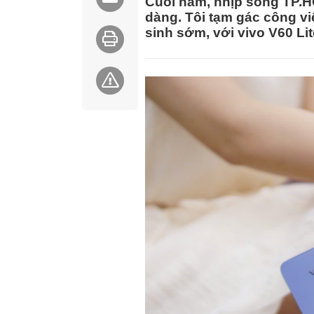
Cuối năm, nhịp sống TP.H
dàng. Tôi tạm gác công v
sinh sớm, với vivo V60 Li