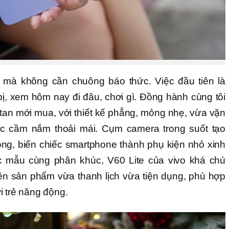
m mà không cần chuông báo thức. Việc đầu tiên là
 bị, xem hôm nay đi đâu, chơi gì. Đồng hành cùng tôi
titan mới mua, với thiết kế phẳng, mỏng nhẹ, vừa vặn
iác cầm nắm thoải mái. Cụm camera trong suốt tạo
ọng, biến chiếc smartphone thành phụ kiện nhỏ xinh
ác mẫu cùng phân khúc, V60 Lite của vivo khá chú
nên sản phẩm vừa thanh lịch vừa tiện dụng, phù hợp
i trẻ năng động.