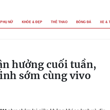
PHỤ NỮ
KHỎE & ĐẸP
THỂ THAO
BÓNG ĐÁ
XE & 
n hưởng cuối tuần,
inh sớm cùng vivo