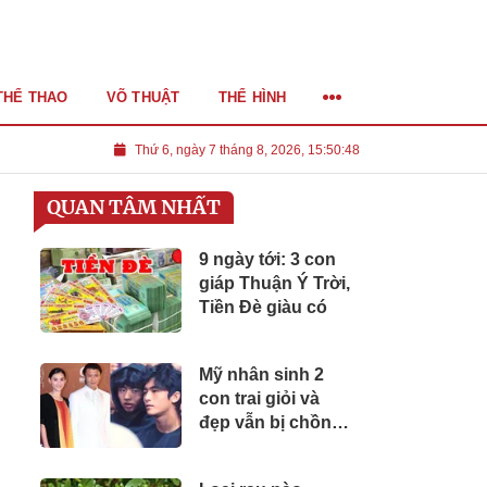
THỂ THAO
VÕ THUẬT
THỂ HÌNH
Thứ 6, ngày 7 tháng 8, 2026, 15:50:50
QUAN TÂM NHẤT
9 ngày tới: 3 con
giáp Thuận Ý Trời,
Tiền Đè giàu có
Mỹ nhân sinh 2
con trai giỏi và
đẹp vẫn bị chồng
bỏ, sau này nhận
khoản thừa kế