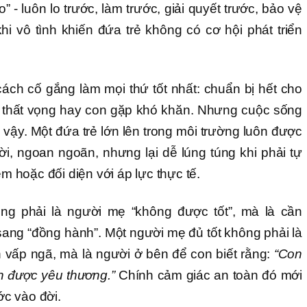
- luôn lo trước, làm trước, giải quyết trước, bảo vệ
khi vô tình khiến đứa trẻ không có cơ hội phát triển
ách cố gắng làm mọi thứ tốt nhất: chuẩn bị hết cho
n thất vọng hay con gặp khó khăn. Nhưng cuộc sống
vậy. Một đứa trẻ lớn lên trong môi trường luôn được
 lời, ngoan ngoãn, nhưng lại dễ lúng túng khi phải tự
ệm hoặc đối diện với áp lực thực tế.
ng phải là người mẹ “không được tốt”, mà là cần
 sang “đồng hành”. Một người mẹ đủ tốt không phải là
 vấp ngã, mà là người ở bên để con biết rằng:
“Con
ẫn được yêu thương.”
Chính cảm giác an toàn đó mới
ước vào đời.