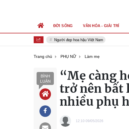
ĐỜI SỐNG
VĂN HÓA - GIẢI TRÍ
Người đẹp hoa hậu Việt Nam
Trang chủ
PHỤ NỮ
Làm mẹ
“Mẹ càng h
BÌNH
LUẬN
trở nên bất 
nhiều phụ 
12:10 09/05/2026