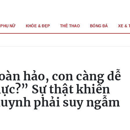
PHỤ NỮ
KHỎE & ĐẸP
THỂ THAO
BÓNG ĐÁ
XE & 
oàn hảo, con càng dễ
lực?” Sự thật khiến
huynh phải suy ngẫm