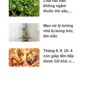
Loại rau nào
3.000 tỷ từ bố
không ngậm
chồng cũ
thuốc trừ sâu,
được người Nhật
săn lùng, ở Việt
Mẹo xử lý tường
Nam mọc dại khắp
nhà bị bong tróc,
nơi, giá rẻ bất
ẩm mốc
ngờ?
Tháng 8, 9, 10: 4
con giáp liên tiếp
được Gỡ khó, có
Tiền có Quyền