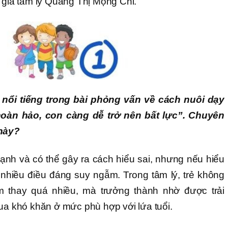
gia tâm lý Quang Thị Mộng Chi.
 nổi tiếng trong bài phỏng vấn về cách nuôi dạy
hoàn hảo, con càng dễ trở nên bất lực”. Chuyên
 này?
ạnh và có thể gây ra cách hiểu sai, nhưng nếu hiểu
 nhiều điều đáng suy ngẫm. Trong tâm lý, trẻ không
 thay quá nhiều, mà trưởng thành nhờ được trải
qua khó khăn ở mức phù hợp với lứa tuổi.