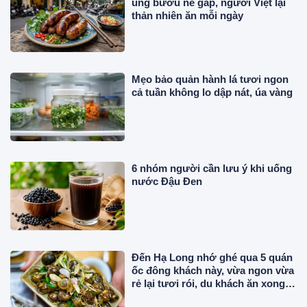
ung bướu né gấp, người Việt lại
thản nhiên ăn mỗi ngày
Mẹo bảo quản hành lá tươi ngon
cả tuần không lo dập nát, úa vàng
6 nhóm người cần lưu ý khi uống
nước Đậu Đen
Đến Hạ Long nhớ ghé qua 5 quán
ốc đông khách này, vừa ngon vừa
rẻ lại tươi rói, du khách ăn xong
vẫn thòm thèm