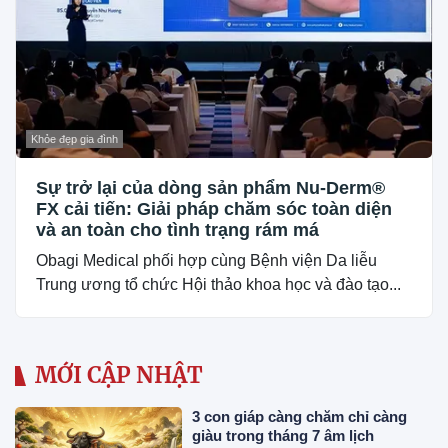
Khỏe đẹp gia đình
Sự trở lại của dòng sản phẩm Nu-Derm®
FX cải tiến: Giải pháp chăm sóc toàn diện
và an toàn cho tình trạng rám má
Obagi Medical phối hợp cùng Bệnh viện Da liễu
Trung ương tổ chức Hội thảo khoa học và đào tạo...
MỚI CẬP NHẬT
3 con giáp càng chăm chỉ càng
giàu trong tháng 7 âm lịch