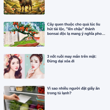
Cây quen thuộc cho quả lúc lỉu
hút tài lộc, "lên chậu" thành
bonsai độc lạ mang ý nghĩa phong
thủy, có cây giá gần 1 tỷ đồng
3 nốt ruồi may mắn trên mặt:
Đừng dại xóa đi
Vì sao nhiều người đặt giấy ăn
trong tủ lạnh?