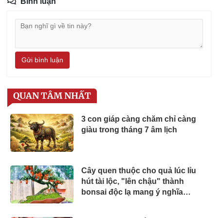
Bình luận
Gửi bình luận
QUAN TÂM NHẤT
3 con giáp càng chăm chỉ càng
giàu trong tháng 7 âm lịch
Cây quen thuộc cho quả lúc lỉu
hút tài lộc, "lên chậu" thành
bonsai độc lạ mang ý nghĩa
phong thủy, có cây giá gần 1 tỷ
đồng