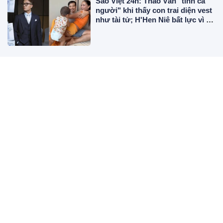
Sao Việt 24h: Thảo Vân "tỉnh cả
người" khi thấy con trai diện vest
như tài tử; H'Hen Niê bất lực vì bị
con gái "tranh chồng"
Vận đào hoa đang lên, 3 cung
hoàng đạo đỏ cả tiền lẫn tình
trong 45 ngày tới
Vì sao ngày càng nhiều người bỏ
bếp gas? 5 lý do khiến loại bếp
khác trở nên ưu thế hơn
Bảng giá vàng 9999 24K 18K SJC
DOJI PNJ hôm nay 10/8/2026