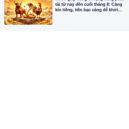
tài từ nay đến cuối tháng 8: Càng
kín tiếng, tiền bạc càng dễ khởi
sắc
Đồ cốc, chén, bát dùng một lần có
thể dùng lại 1-2 lần nữa không?
Chuyên gia chỉ rõ khi nào nên bỏ
ngay
3 chỗ trên người càng trắng càng
yếu, số 1 ít ai nhìn
Mơ thấy nước chảy, cá bơi hay
cây xanh: Điềm báo nào đáng
mừng nhất?