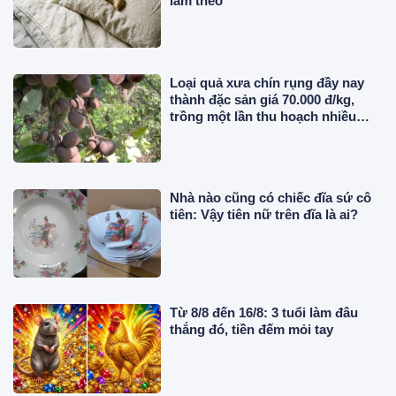
làm theo
Loại quả xưa chín rụng đầy nay
thành đặc sản giá 70.000 đ/kg,
trồng một lần thu hoạch nhiều
năm, người thành phố thích mê
Nhà nào cũng có chiếc đĩa sứ cô
tiên: Vậy tiên nữ trên đĩa là ai?
Từ 8/8 đến 16/8: 3 tuổi làm đâu
thắng đó, tiền đếm mỏi tay