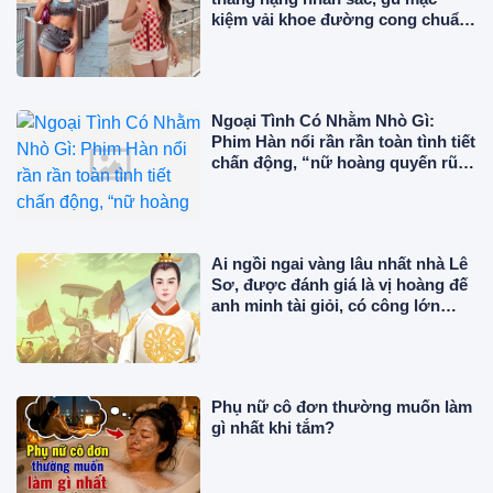
kiệm vải khoe đường cong chuẩn
"phú bà" giữa trời Âu
Ngoại Tình Có Nhằm Nhò Gì:
Phim Hàn nổi rần rần toàn tình tiết
chấn động, “nữ hoàng quyến rũ”
đẹp điên đảo ở tuổi 56
Ai ngồi ngai vàng lâu nhất nhà Lê
Sơ, được đánh giá là vị hoàng đế
anh minh tài giỏi, có công lớn
trong sử Việt?
Phụ nữ cô đơn thường muốn làm
gì nhất khi tắm?