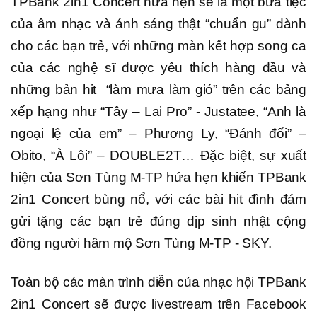
TPBank 2in1 Concert hứa hẹn sẽ là một bữa tiệc
của âm nhạc và ánh sáng thật “chuẩn gu” dành
cho các bạn trẻ, với những màn kết hợp song ca
của các nghệ sĩ được yêu thích hàng đầu và
những bản hit “làm mưa làm gió” trên các bảng
xếp hạng như “Tây – Lai Pro” - Justatee, “Anh là
ngoại lệ của em” – Phương Ly, “Đánh đổi” –
Obito, “À Lôi” – DOUBLE2T… Đặc biệt, sự xuất
hiện của Sơn Tùng M-TP hứa hẹn khiến TPBank
2in1 Concert bùng nổ, với các bài hit đình đám
gửi tặng các bạn trẻ đúng dịp sinh nhật cộng
đồng người hâm mộ Sơn Tùng M-TP - SKY.
Toàn bộ các màn trình diễn của nhạc hội TPBank
2in1 Concert sẽ được livestream trên Facebook