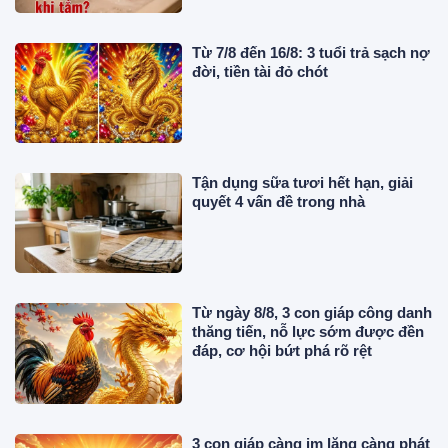
Từ 7/8 đến 16/8: 3 tuổi trả sạch nợ
đời, tiền tài đỏ chót
Tận dụng sữa tươi hết hạn, giải
quyết 4 vấn đề trong nhà
Từ ngày 8/8, 3 con giáp công danh
thăng tiến, nỗ lực sớm được đền
đáp, cơ hội bứt phá rõ rệt
3 con giáp càng im lặng càng phát