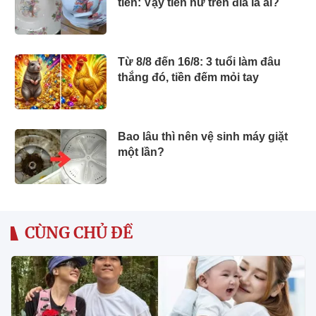
tiên: Vậy tiên nữ trên đĩa là ai?
Từ 8/8 đến 16/8: 3 tuổi làm đâu
thắng đó, tiền đếm mỏi tay
Bao lâu thì nên vệ sinh máy giặt
một lần?
CÙNG CHỦ ĐỀ