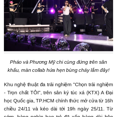
Pháo và Phương Mỹ chi cùng đứng trên sân
khấu, màn collab hứa hẹn bùng cháy lắm đây!
Khu nghệ thuật đa trải nghiệm "Chọn trải nghiệm
- Trọn chất TÔI", trên sân ký túc xá (KTX) A Đại
học Quốc gia, TP.HCM chính thức mở cửa từ 16h
chiều 24/11 và kéo dài tới 19h ngày 25/11. Từ
sớm, hàng nghìn bạn trẻ đã xếp hàng dài bên