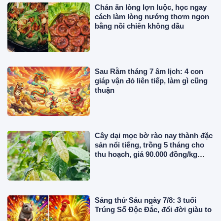
Chán ăn lòng lợn luộc, học ngay
cách làm lòng nướng thơm ngon
bằng nồi chiên không dầu
Sau Rằm tháng 7 âm lịch: 4 con
giáp vận đỏ liên tiếp, làm gì cũng
thuận
Cây dại mọc bờ rào nay thành đặc
sản nổi tiếng, trồng 5 tháng cho
thu hoạch, giá 90.000 đồng/kg
được người thành phố săn lùng
Sáng thứ Sáu ngày 7/8: 3 tuổi
Trúng Số Độc Đắc, đổi đời giàu to