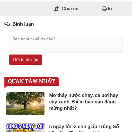
Chia sẻ
In
Bình luận
Gửi bình luận
QUAN TÂM NHẤT
Mơ thấy nước chảy, cá bơi hay
cây xanh: Điềm báo nào đáng
mừng nhất?
5 ngày tới: 3 con giáp Trúng Số