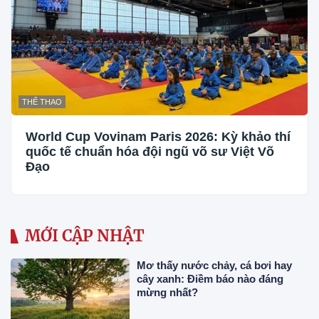
THỂ THAO
World Cup Vovinam Paris 2026: Kỳ khảo thí
quốc tế chuẩn hóa đội ngũ võ sư Việt Võ
Đạo
MỚI CẬP NHẬT
Mơ thấy nước chảy, cá bơi hay
cây xanh: Điềm báo nào đáng
mừng nhất?