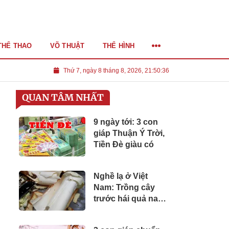
THỂ THAO
VÕ THUẬT
THỂ HÌNH
Thứ 7, ngày 8 tháng 8, 2026, 21:50:38
QUAN TÂM NHẤT
9 ngày tới: 3 con
giáp Thuận Ý Trời,
Tiền Đè giàu có
Nghề lạ ở Việt
Nam: Trồng cây
trước hái quả nay
chặt đọt để lấy củ
hủ, làm thành món