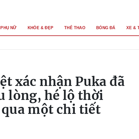
PHỤ NỮ
KHỎE & ĐẸP
THỂ THAO
BÓNG ĐÁ
XE & 
ệt xác nhận Puka đã
 lòng, hé lộ thời
 qua một chi tiết