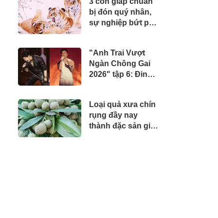
3 con giáp chuẩn
đặc sản nổi tiếng
bị đón quý nhân,
miền Tây
sự nghiệp bứt phá
mạnh mẽ
"Anh Trai Vượt
Ngàn Chông Gai
2026" tập 6: Đinh
Mạnh Ninh cứu cả
đội thoát bờ vực
Loại quả xưa chín
nguy hiểm, chính
rụng đầy nay
thức công bố 2
thành đặc sản giá
concert
120.000 đ/kg,
trồng một lần thu
hoạch nhiều năm,
du khách thích mê