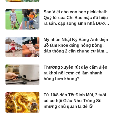
Sao Việt cho con học pickleball:
Quý tử của Chi Bảo mặc đồ hiệu
ra sân, cặp song sinh nhà Dương
Khắc Linh chuyên nghiệp
Mỹ nhân Nhật Ký Vàng Anh diện
đồ tắm khoe dáng nóng bỏng,
đập thông 2 căn chung cư làm
nhà ở, "phủ" đồ hiệu đắt đỏ
Thường xuyên rút dây cắm điện
ra khỏi nồi cơm có làm nhanh
hỏng hơn không?
Từ 10/8 đến Tết Đinh Mùi, 3 tuổi
có cơ hội Giàu Như Trúng Số
nhưng chủ quan là dễ lỡ