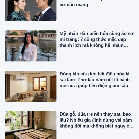
cư dân mạng
Mỹ nhân Hàn biến hóa cùng áo sơ
mi trắng: 7 công thức mặc đẹp
thanh lịch mà không hề nhàm
chán
Đóng kín cửa khi bật điều hòa là
sai lầm: Thợ lâu năm tiết lộ cách
mở cửa giúp tiền điện giảm sâu
Đũa gỗ, đũa tre nên thay sau bao
lâu? Nhiều gia đình dùng vài năm
không đổi mà không biết nguy cơ
này!