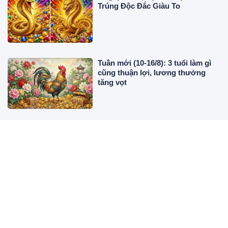
Trúng Độc Đắc Giàu To
Tuần mới (10-16/8): 3 tuổi làm gì
cũng thuận lợi, lương thưởng
tăng vọt
Thứ Hai đến Thứ Năm (17-20/8): 3
tuổi công việc xuôi thuận, bùng
nổ tài lộc
Rang tôm mà cho thứ này, tôm sẽ
bị mềm, kém giòn nhiều người
không biết bảo sao món ăn chẳng
ngon