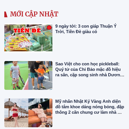
MỚI CẬP NHẬT
9 ngày tới: 3 con giáp Thuận Ý
Trời, Tiền Đè giàu có
Sao Việt cho con học pickleball:
Quý tử của Chi Bảo mặc đồ hiệu
ra sân, cặp song sinh nhà Dương
Khắc Linh chuyên nghiệp
Mỹ nhân Nhật Ký Vàng Anh diện
đồ tắm khoe dáng nóng bỏng, đập
thông 2 căn chung cư làm nhà ở,
"phủ" đồ hiệu đắt đỏ