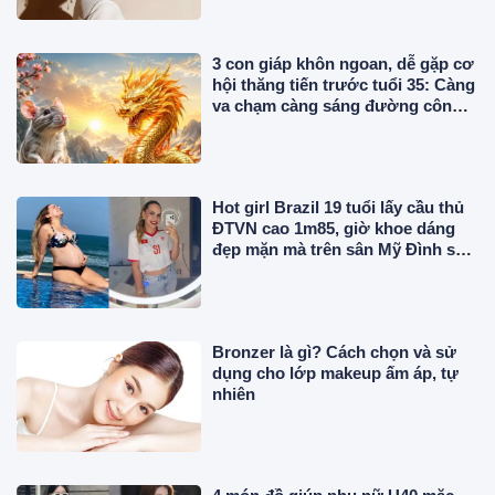
3 con giáp khôn ngoan, dễ gặp cơ
hội thăng tiến trước tuổi 35: Càng
va chạm càng sáng đường công
danh
Hot girl Brazil 19 tuổi lấy cầu thủ
ĐTVN cao 1m85, giờ khoe dáng
đẹp mặn mà trên sân Mỹ Đình sau
2 lần sinh con
Bronzer là gì? Cách chọn và sử
dụng cho lớp makeup ấm áp, tự
nhiên