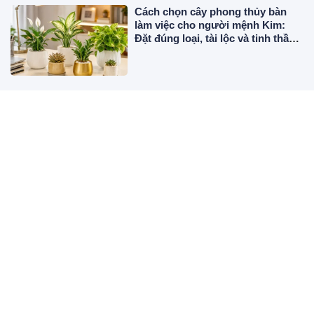
Cách chọn cây phong thủy bàn
làm việc cho người mệnh Kim:
Đặt đúng loại, tài lộc và tinh thần
đều dễ hanh thông
Trứng vỏ đỏ hay vỏ trắng mới
tốt? Đáp án từ lão nông khiến ai
cũng giật mình
3 con giáp Mạnh vì Gạo - Bạo vì
Tiền
Muốn sở hữu làn da căng bóng
như glass skin, đừng bỏ qua
những bước này