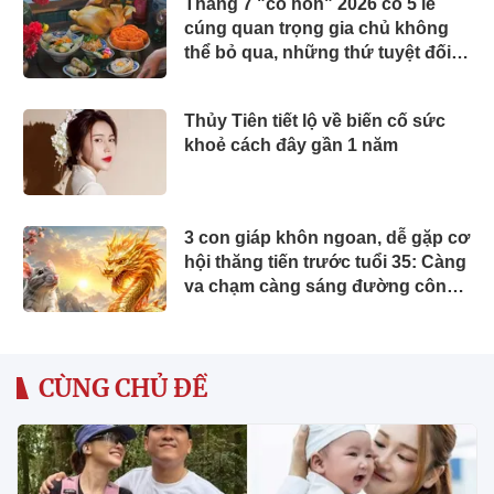
Tháng 7 "cô hồn" 2026 có 5 lễ
cúng quan trọng gia chủ không
thể bỏ qua, những thứ tuyệt đối
không được đặt lên mâm cúng
Thủy Tiên tiết lộ về biến cố sức
khoẻ cách đây gần 1 năm
3 con giáp khôn ngoan, dễ gặp cơ
hội thăng tiến trước tuổi 35: Càng
va chạm càng sáng đường công
danh
CÙNG CHỦ ĐỀ