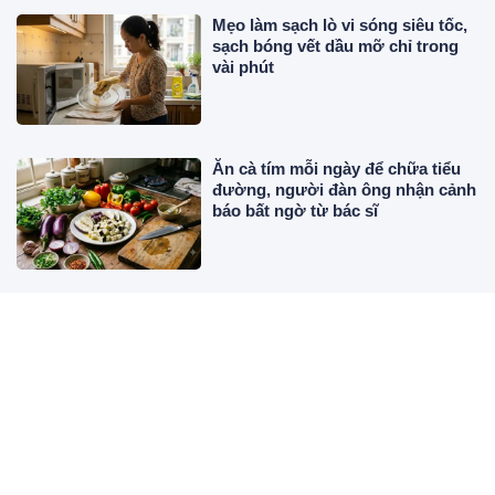
Mẹo làm sạch lò vi sóng siêu tốc,
sạch bóng vết dầu mỡ chỉ trong
vài phút
Ăn cà tím mỗi ngày để chữa tiểu
đường, người đàn ông nhận cảnh
báo bất ngờ từ bác sĩ
Trẻ sơ sinh ngủ mang tất và trẻ
ngủ chân trần sẽ có sự khác biệt
lớn về sức khỏe lên 3 tuổi
Vĩnh Đam khoe visual "nam thần"
với chiều cao 1m92, bảnh bao bên