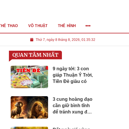
THỂ THAO
VÕ THUẬT
THỂ HÌNH
Thứ 7, ngày 8 tháng 8, 2026, 01:35:34
QUAN TÂM NHẤT
9 ngày tới: 3 con
giáp Thuận Ý Trời,
Tiền Đè giàu có
3 cung hoàng đạo
cần giữ bình tĩnh
để tránh xung đột
lớn ảnh hưởng sự
nghiệp