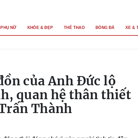
PHỤ NỮ
KHỎE & ĐẸP
THỂ THAO
BÓNG ĐÁ
XE & 
 đồn của Anh Đức lộ
nh, quan hệ thân thiết
 Trấn Thành