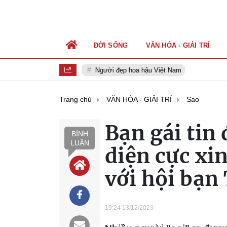
ĐỜI SỐNG
VĂN HÓA - GIẢI TRÍ
Người đẹp hoa hậu Việt Nam
Trang chủ
VĂN HÓA - GIẢI TRÍ
Sao
Bạn gái tin
BÌNH
LUẬN
diện cực xi
với hội bạn
19:24 13/12/2023