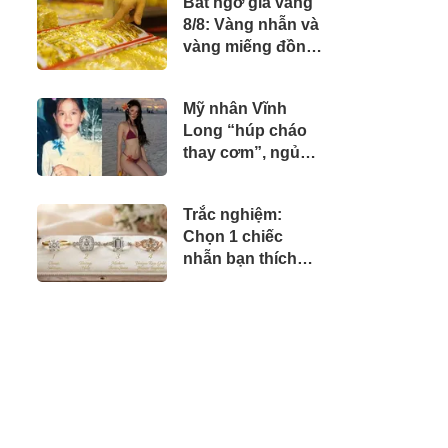
Bất ngờ giá vàng
8/8: Vàng nhẫn và
vàng miếng đồng
loạt hạ nhiệt
Mỹ nhân Vĩnh
Long “húp cháo
thay cơm”, ngủ
trong nhà dột, lớn
lên nhờ mặc bikini
Trắc nghiệm:
đẹp mà đổi đời,
Chọn 1 chiếc
giờ ở “cung điện”
nhẫn bạn thích
50 tỷ
nhất