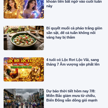
khoản tiền bất ngờ vào cuối tuần
này
Bí quyết muối cà pháo trắng giòn
sần sật, để cả tuần không nổi
váng hay bị thâm
4 tuổi có Lộc Rơi Lộc Vãi, sang
tháng 7 Âm vượng vận phất lên
Dự báo thời tiết hôm nay 7/8:
Miền Bắc giảm mưa từ chiều,
Biển Đông vẫn dông gió mạnh