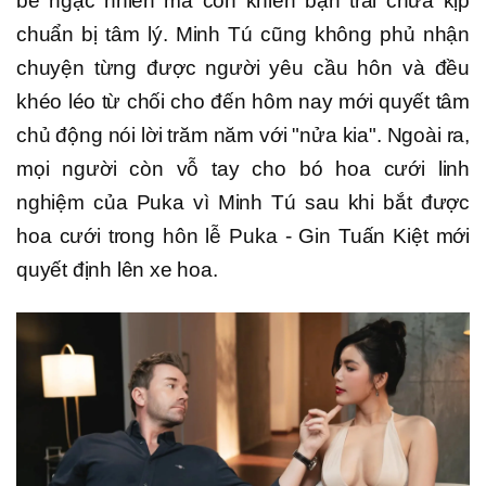
bè ngạc nhiên mà còn khiến bạn trai chưa kịp
chuẩn bị tâm lý. Minh Tú cũng không phủ nhận
chuyện từng được người yêu cầu hôn và đều
khéo léo từ chối cho đến hôm nay mới quyết tâm
chủ động nói lời trăm năm với "nửa kia". Ngoài ra,
mọi người còn vỗ tay cho bó hoa cưới linh
nghiệm của Puka vì Minh Tú sau khi bắt được
hoa cưới trong hôn lễ Puka - Gin Tuấn Kiệt mới
quyết định lên xe hoa.