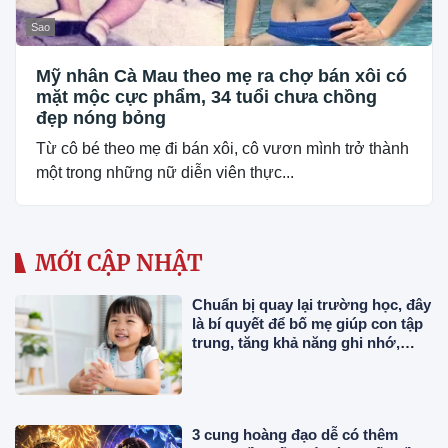
Sao
Mỹ nhân Cà Mau theo mẹ ra chợ bán xôi có
mặt mộc cực phẩm, 34 tuổi chưa chồng
đẹp nóng bỏng
Từ cô bé theo mẹ đi bán xôi, cô vươn mình trở thành
một trong những nữ diễn viên thực...
MỚI CẬP NHẬT
Chuẩn bị quay lại trường học, đây
là bí quyết để bố mẹ giúp con tập
trung, tăng khả năng ghi nhớ,
luyện tư duy và duy trì hứng thú
học tập
3 cung hoàng đạo dễ có thêm