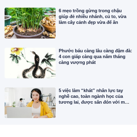
6 mẹo trồng gừng trong chậu
giúp đẻ nhiều nhánh, củ to, vừa
làm cây cảnh đẹp vừa để ăn
Phước báu càng lâu càng đậm đà:
4 con giáp càng qua năm tháng
càng vượng phát
5 việc làm “khát” nhân lực tay
nghề cao, toàn ngành học của
tương lai, được săn đón với mức
lương hậu hĩnh
Nên dùng thớt nhựa hay thớt gỗ
tốt hơn?