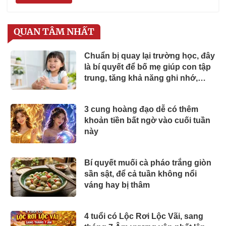
QUAN TÂM NHẤT
Chuẩn bị quay lại trường học, đây
là bí quyết để bố mẹ giúp con tập
trung, tăng khả năng ghi nhớ,
luyện tư duy và duy trì hứng thú
học tập
3 cung hoàng đạo dễ có thêm
khoản tiền bất ngờ vào cuối tuần
này
Bí quyết muối cà pháo trắng giòn
sần sật, để cả tuần không nổi
váng hay bị thâm
4 tuổi có Lộc Rơi Lộc Vãi, sang