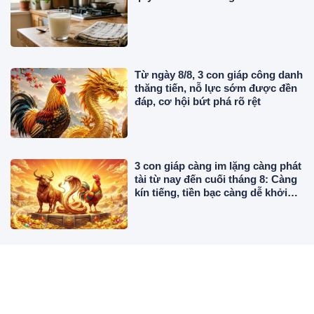
Từ ngày 8/8, 3 con giáp công danh
thăng tiến, nỗ lực sớm được đền
đáp, cơ hội bứt phá rõ rệt
3 con giáp càng im lặng càng phát
tài từ nay đến cuối tháng 8: Càng
kín tiếng, tiền bạc càng dễ khởi
sắc
Đồ cốc, chén, bát dùng một lần có
thể dùng lại 1-2 lần nữa không?
Chuyên gia chỉ rõ khi nào nên bỏ
ngay