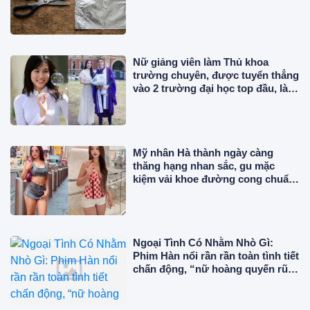
Nữ giảng viên làm Thủ khoa
trường chuyên, được tuyển thẳng
vào 2 trường đại học top đầu, là Á
hậu lấy chồng gia thế
Mỹ nhân Hà thành ngày càng
thăng hạng nhan sắc, gu mặc
kiệm vải khoe đường cong chuẩn
"phú bà" giữa trời Âu
Ngoại Tình Có Nhằm Nhò Gì:
Phim Hàn nổi rần rần toàn tình tiết
chấn động, “nữ hoàng quyến rũ”
đẹp điên đảo ở tuổi 56