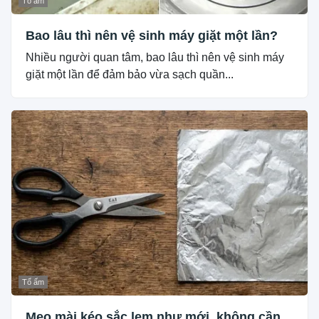
Tổ ấm
Bao lâu thì nên vệ sinh máy giặt một lần?
Nhiều người quan tâm, bao lâu thì nên vệ sinh máy
giặt một lần để đảm bảo vừa sạch quần...
Tổ ấm
Mẹo mài kéo sắc lẹm như mới, không cần