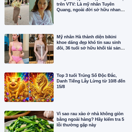
trên VTV: Là mỹ nhân Tuyên
Quang, ngoài đời sở hữu nhan
sắc thế nào?
Mỹ nhân Hà thành diện bikini
khoe dáng đẹp khó tin sau sinh
đôi, 36 tuổi sở hữu khối tài sản
triệu đô
Top 3 tuổi Trúng Số Độc Đắc,
Danh Tiếng Lẫy Lừng từ 10/8 đến
15/8
Vì sao rau xào ở nhà không giòn
bằng ngoài hàng? Hãy kiểm tra 5
lỗi thường gặp này