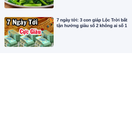
7 ngày tới: 3 con giáp Lộc Trời bất
tận hưởng giàu số 2 không ai số 1
Trang điểm mịn lì trở lại: Xu
hướng makeup giúp làn da đẹp
như phủ một lớp nhung
6 công thức váy ngắn giúp nàng
ghi điểm với phong cách tiểu thư
mùa hè